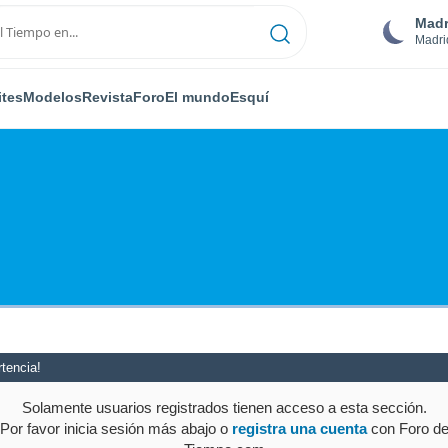
Madr
Madri
ites
Modelos
Revista
Foro
El mundo
Esquí
tencia!
Solamente usuarios registrados tienen acceso a esta sección.
Por favor inicia sesión más abajo o
registra una cuenta
con Foro d