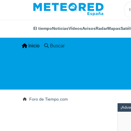
El tiempo
Noticias
Vídeos
Avisos
Radar
Mapas
Satél
Inicio
Buscar
Foro de Tiempo.com
¡Adver