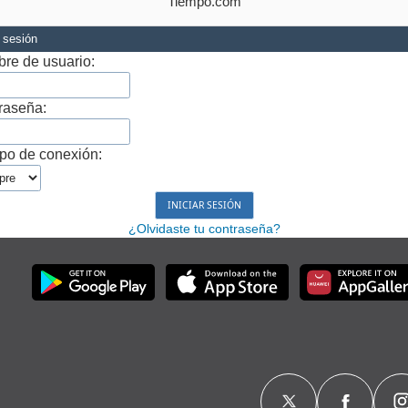
Tiempo.com
r sesión
re de usuario:
raseña:
po de conexión:
¿Olvidaste tu contraseña?