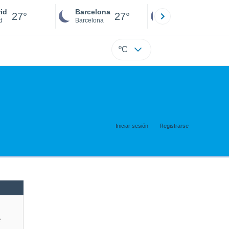
id
Barcelona
Sevilla
27°
27°
26°
d
Barcelona
Sevilla
ºC
Iniciar sesión
Registrarse
e