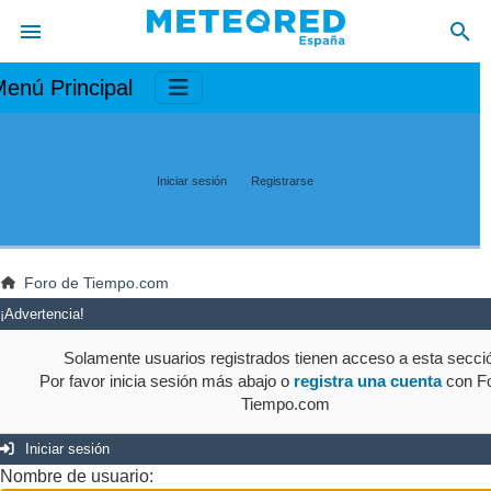
enú Principal
Iniciar sesión
Registrarse
Foro de Tiempo.com
¡Advertencia!
Solamente usuarios registrados tienen acceso a esta secci
Por favor inicia sesión más abajo o
registra una cuenta
con Fo
Tiempo.com
Iniciar sesión
Nombre de usuario: