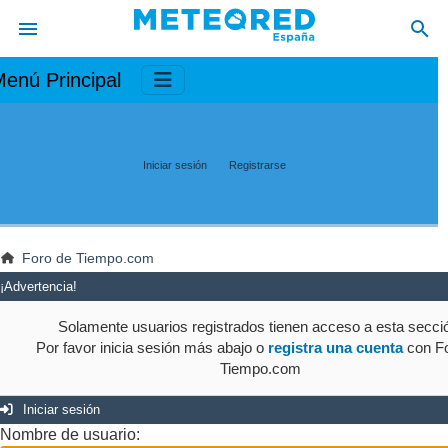
enú Principal
Iniciar sesión
Registrarse
Foro de Tiempo.com
¡Advertencia!
Solamente usuarios registrados tienen acceso a esta secci
Por favor inicia sesión más abajo o
registra una cuenta
con Fo
Tiempo.com
Iniciar sesión
Nombre de usuario: