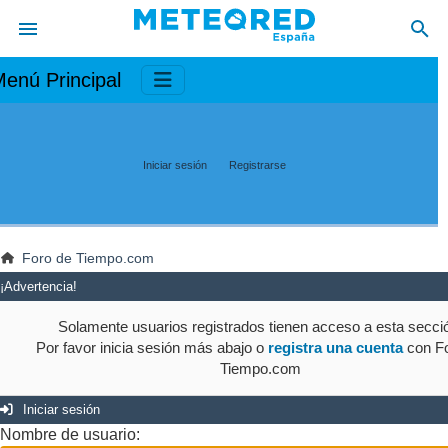
enú Principal
Iniciar sesión
Registrarse
Foro de Tiempo.com
¡Advertencia!
Solamente usuarios registrados tienen acceso a esta secci
Por favor inicia sesión más abajo o
registra una cuenta
con Fo
Tiempo.com
Iniciar sesión
Nombre de usuario: