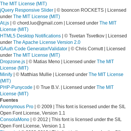
The MIT License (MIT)
jQuery Responsive Slider
| © booncon ROCKETS | Licensed
under
The MIT License (MIT)
At.js
| ©
chord.luo@gmail.com
| Licensed under
The MIT
License (MIT)
HTML5 Desktop Notifications
| © Tsvetan Tsvetkov | Licensed
under
The Apache License Version 2.0
GAuth Code Generator/Validator
| © Chris Cornutt | Licensed
under
The MIT License (MIT)
Dropzone.js
| © Matias Meno | Licensed under
The MIT
License (MIT)
Minify
| © Matthias Mullie | Licensed under
The MIT License
(MIT)
PHP-Punycode
| © True B.V. | Licensed under
The MIT
License (MIT)
Fuentes
Anonymous Pro
| © 2009 | This font is licensed under the SIL
Open Font License, Version 1.1
ConsolaMono
| © 2012 | This font is licensed under the SIL
Open Font License, Version 1.1