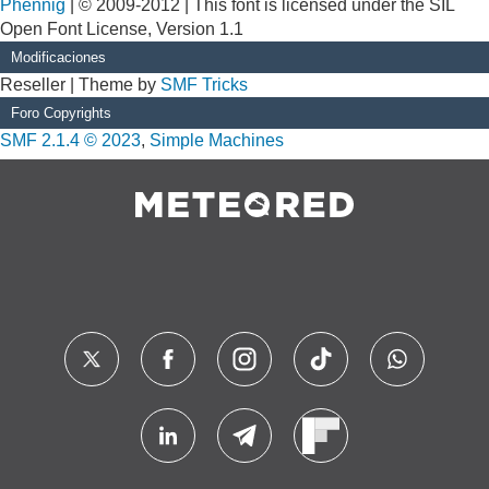
Phennig
| © 2009-2012 | This font is licensed under the SIL
Open Font License, Version 1.1
Modificaciones
Reseller | Theme by
SMF Tricks
Foro Copyrights
SMF 2.1.4 © 2023
,
Simple Machines