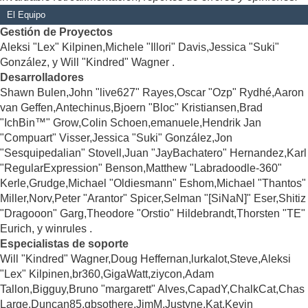
El Equipo
Gestión de Proyectos
Aleksi "Lex" Kilpinen,Michele "Illori" Davis,Jessica "Suki"
González, y Will "Kindred" Wagner .
Desarrolladores
Shawn Bulen,John "live627" Rayes,Oscar "Ozp" Rydhé,Aaron
van Geffen,Antechinus,Bjoern "Bloc" Kristiansen,Brad
"IchBin™" Grow,Colin Schoen,emanuele,Hendrik Jan
"Compuart" Visser,Jessica "Suki" González,Jon
"Sesquipedalian" Stovell,Juan "JayBachatero" Hernandez,Karl
"RegularExpression" Benson,Matthew "Labradoodle-360"
Kerle,Grudge,Michael "Oldiesmann" Eshom,Michael "Thantos"
Miller,Norv,Peter "Arantor" Spicer,Selman "[SiNaN]" Eser,Shitiz
"Dragooon" Garg,Theodore "Orstio" Hildebrandt,Thorsten "TE"
Eurich, y winrules .
Especialistas de soporte
Will "Kindred" Wagner,Doug Heffernan,lurkalot,Steve,Aleksi
"Lex" Kilpinen,br360,GigaWatt,ziycon,Adam
Tallon,Bigguy,Bruno "margarett" Alves,CapadY,ChalkCat,Chas
Large,Duncan85,gbsothere,JimM,Justyne,Kat,Kevin