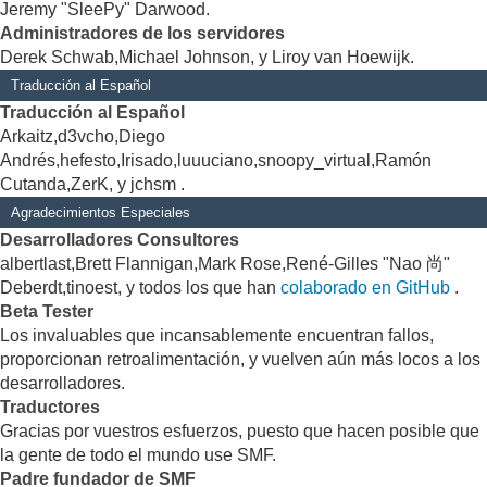
Jeremy "SleePy" Darwood.
Administradores de los servidores
Derek Schwab,Michael Johnson, y Liroy van Hoewijk.
Traducción al Español
Traducción al Español
Arkaitz,d3vcho,Diego
Andrés,hefesto,Irisado,luuuciano,snoopy_virtual,Ramón
Cutanda,ZerK, y jchsm .
Agradecimientos Especiales
Desarrolladores Consultores
albertlast,Brett Flannigan,Mark Rose,René-Gilles "Nao 尚"
Deberdt,tinoest, y todos los que han
colaborado en GitHub
.
Beta Tester
Los invaluables que incansablemente encuentran fallos,
proporcionan retroalimentación, y vuelven aún más locos a los
desarrolladores.
Traductores
Gracias por vuestros esfuerzos, puesto que hacen posible que
la gente de todo el mundo use SMF.
Padre fundador de SMF