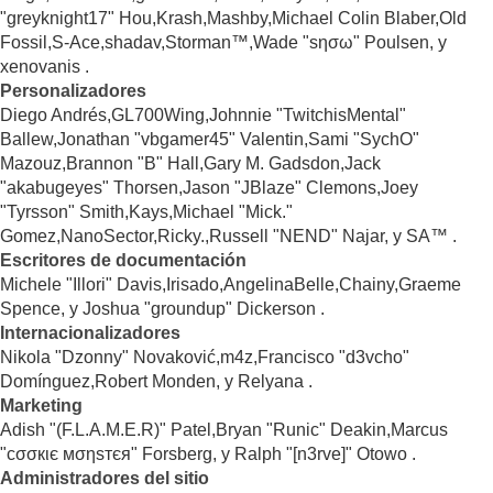
"greyknight17" Hou,Krash,Mashby,Michael Colin Blaber,Old
Fossil,S-Ace,shadav,Storman™,Wade "sησω" Poulsen, y
xenovanis .
Personalizadores
Diego Andrés,GL700Wing,Johnnie "TwitchisMental"
Ballew,Jonathan "vbgamer45" Valentin,Sami "SychO"
Mazouz,Brannon "B" Hall,Gary M. Gadsdon,Jack
"akabugeyes" Thorsen,Jason "JBlaze" Clemons,Joey
"Tyrsson" Smith,Kays,Michael "Mick."
Gomez,NanoSector,Ricky.,Russell "NEND" Najar, y SA™ .
Escritores de documentación
Michele "Illori" Davis,Irisado,AngelinaBelle,Chainy,Graeme
Spence, y Joshua "groundup" Dickerson .
Internacionalizadores
Nikola "Dzonny" Novaković,m4z,Francisco "d3vcho"
Domínguez,Robert Monden, y Relyana .
Marketing
Adish "(F.L.A.M.E.R)" Patel,Bryan "Runic" Deakin,Marcus
"cσσкιє мσηѕтєя" Forsberg, y Ralph "[n3rve]" Otowo .
Administradores del sitio