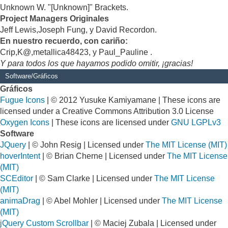
Unknown W. "[Unknown]" Brackets.
Project Managers Originales
Jeff Lewis,Joseph Fung, y David Recordon.
En nuestro recuerdo, con cariño:
Crip,K@,metallica48423, y Paul_Pauline .
Y para todos los que hayamos podido omitir, ¡gracias!
Software/Gráficos
Gráficos
Fugue Icons
| © 2012 Yusuke Kamiyamane | These icons are
licensed under a Creative Commons Attribution 3.0 License
Oxygen Icons
| These icons are licensed under
GNU LGPLv3
Software
JQuery
| © John Resig | Licensed under
The MIT License (MIT)
hoverIntent
| © Brian Cherne | Licensed under
The MIT License
(MIT)
SCEditor
| © Sam Clarke | Licensed under
The MIT License
(MIT)
animaDrag
| © Abel Mohler | Licensed under
The MIT License
(MIT)
jQuery Custom Scrollbar
| © Maciej Zubala | Licensed under