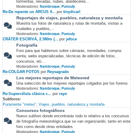
tormentas, nevadas, nubes, atardeceres...
Moderadores:
Nambroque
,
Punsuly
Re:De repente un ARCUS 4...
por
tinydicarl
Reportajes de viajes, pueblos, naturaleza y montaña
Muestra tus fotos de naturaleza y rutas de montaña, visitas a
ciudades y pueblos,...
Moderadores:
Nambroque
,
Punsuly
CRÁTER ESCRIVÁ, 2.580m (...
por
jefoce
Fotografía
Foro para que hablemos sobre cámaras, novedades, compra-
venta, webs especializadas, técnicas de edición de fotos,
concursos, etc...
Moderadores:
Nambroque
,
Punsuly
Re:COLGAR FOTOS
por
Reysagrado
Los mejores reportajes de Meteored
Una selección de los mejores reportajes colgados por los foreros.
Moderadores:
Nambroque
,
Punsuly
Re:Supercélula clásica c...
por
rayo
Subforos
Puramente "meteo"
Viajes, pueblos, naturaleza y montaña
Concursos fotográficos
Nuevo subforo donde encontrarás todo lo relativo a los concursos
de fotografía meteorológica que se van organizando, tanto en este
foro como desde otras entidades.
Moderadores:
Nambroque
,
Punsuly