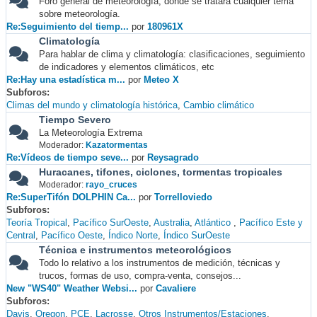
Foro general de meteorología, donde se tratará cualquier tema
sobre meteorología.
Re:Seguimiento del tiemp...
por
180961X
Climatología
Para hablar de clima y climatología: clasificaciones, seguimiento
de indicadores y elementos climáticos, etc
Re:Hay una estadística m...
por
Meteo X
Subforos
Climas del mundo y climatología histórica
Cambio climático
Tiempo Severo
La Meteorología Extrema
Moderador:
Kazatormentas
Re:Vídeos de tiempo seve...
por
Reysagrado
Huracanes, tifones, ciclones, tormentas tropicales
Moderador:
rayo_cruces
Re:SuperTifón DOLPHIN Ca...
por
Torrelloviedo
Subforos
Teoría Tropical
Pacífico SurOeste
Australia
Atlántico
Pacífico Este y
Central
Pacífico Oeste
Índico Norte
Índico SurOeste
Técnica e instrumentos meteorológicos
Todo lo relativo a los instrumentos de medición, técnicas y
trucos, formas de uso, compra-venta, consejos...
New "WS40" Weather Websi...
por
Cavaliere
Subforos
Davis
Oregon
PCE
Lacrosse
Otros Instrumentos/Estaciones