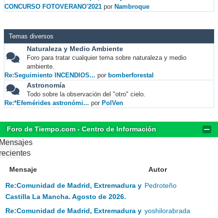
CONCURSO FOTOVERANO'2021
por
Nambroque
Temas diversos
Naturaleza y Medio Ambiente
Foro para tratar cualquier tema sobre naturaleza y medio
ambiente.
Re:Seguimiento INCENDIOS...
por
bomberforestal
Astronomía
Todo sobre la observación del "otro" cielo.
Re:*Efemérides astronómi...
por
PolVen
Foro de Tiempo.com - Centro de Información
Mensajes
recientes
Mensaje
Autor
Re:Comunidad de Madrid, Extremadura y
Pedroteño
Castilla La Mancha. Agosto de 2026.
Re:Comunidad de Madrid, Extremadura y
yoshilorabrada