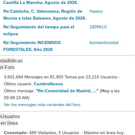
Castilla La Mancha. Agosto de 2026.
Re:Cataluña, C. Valenciana, Región de
Hawnu
Murcia e Islas Baleares. Agosto de 2026.
Re:Seguimiento del tiempo para el
180961X
eclipse
Re:Seguimiento INCENDIOS
bomberforestal
FORESTALES. Año 2026
stadísticas
el Foro
3,601,684 Mensajes en 81,903 Temas por 23,215 Usuarios -
Último usuario:
CumbreNueva
Último mensaje:
"
Re:Comunidad de Madrid, ...
"
(
Hoy
a las
09:08:10 AM)
Ver los mensajes más recientes del foro.
Usuarios
en línea
Conectado:
489 Visitantes, 5 Usuarios - Máximo en linea hoy: