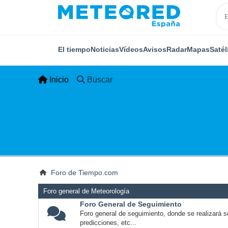
El tiempo
Noticias
Vídeos
Avisos
Radar
Mapas
Satél
Inicio
Buscar
Foro de Tiempo.com
Foro general de Meteorología
Foro General de Seguimiento
Foro general de seguimiento, donde se realizará s
predicciones, etc...