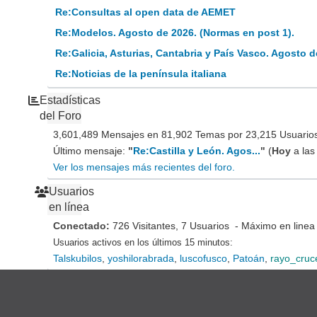
Re:Consultas al open data de AEMET
Re:Modelos. Agosto de 2026. (Normas en post 1).
Re:Galicia, Asturias, Cantabria y País Vasco. Agosto d
Re:Noticias de la península italiana
Estadísticas
del Foro
3,601,489 Mensajes en 81,902 Temas por 23,215 Usuarios 
Último mensaje:
"
Re:Castilla y León. Agos...
"
(
Hoy
a las
Ver los mensajes más recientes del foro.
Usuarios
en línea
Conectado:
726 Visitantes, 7 Usuarios - Máximo en linea
Usuarios activos en los últimos 15 minutos:
Talskubilos
,
yoshilorabrada
,
luscofusco
,
Patoán
,
rayo_cruc