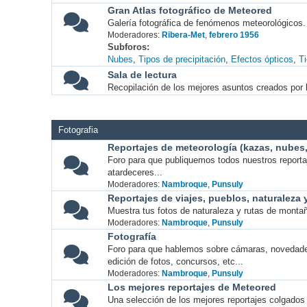
Gran Atlas fotográfico de Meteored
Galería fotográfica de fenómenos meteorológicos.
Moderadores:
Ribera-Met
,
febrero 1956
Subforos
Nubes
Tipos de precipitación
Efectos ópticos
T
Sala de lectura
Recopilación de los mejores asuntos creados por l
Fotografia
Reportajes de meteorología (kazas, nubes, 
Foro para que publiquemos todos nuestros report
atardeceres...
Moderadores:
Nambroque
,
Punsuly
Reportajes de viajes, pueblos, naturaleza
Muestra tus fotos de naturaleza y rutas de montañ
Moderadores:
Nambroque
,
Punsuly
Fotografía
Foro para que hablemos sobre cámaras, novedade
edición de fotos, concursos, etc...
Moderadores:
Nambroque
,
Punsuly
Los mejores reportajes de Meteored
Una selección de los mejores reportajes colgados 