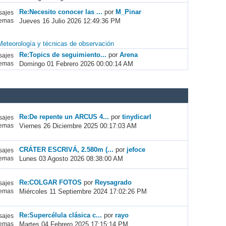
Re:Necesito conocer las ...
por
M_Pinar
ajes
Jueves 16 Julio 2026 12:49:36 PM
emas
Meteorología y técnicas de observación
Re:Topics de seguimiento...
por
Arena
ajes
Domingo 01 Febrero 2026 00:00:14 AM
emas
Re:De repente un ARCUS 4...
por
tinydicarl
ajes
Viernes 26 Diciembre 2025 00:17:03 AM
emas
CRÁTER ESCRIVÁ, 2.580m (...
por
jefoce
ajes
Lunes 03 Agosto 2026 08:38:00 AM
emas
Re:COLGAR FOTOS
por
Reysagrado
ajes
Miércoles 11 Septiembre 2024 17:02:26 PM
emas
Re:Supercélula clásica c...
por
rayo
ajes
Martes 04 Febrero 2025 17:15:14 PM
emas