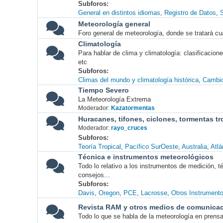
Subforos
General en distintos idiomas
Registro de Datos
S
Meteorología general
Foro general de meteorología, donde se tratará cu
Climatología
Para hablar de clima y climatología: clasificacio
etc
Subforos
Climas del mundo y climatología histórica
Cambio
Tiempo Severo
La Meteorología Extrema
Moderador:
Kazatormentas
Huracanes, tifones, ciclones, tormentas tr
Moderador:
rayo_cruces
Subforos
Teoría Tropical
Pacífico SurOeste
Australia
Atlá
Técnica e instrumentos meteorológicos
Todo lo relativo a los instrumentos de medición, 
consejos...
Subforos
Davis
Oregon
PCE
Lacrosse
Otros Instrument
Revista RAM y otros medios de comunica
Todo lo que se habla de la meteorología en prensa, 