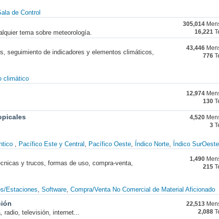
ala de Control
305,014
Mens
alquier tema sobre meteorología.
16,221
T
43,446
Mens
nes, seguimiento de indicadores y elementos climáticos,
776
T
 climático
12,974
Mens
130
T
opicales
4,520
Mens
3
T
ntico
Pacífico Este y Central
Pacífico Oeste
Índico Norte
Índico SurOeste
1,490
Mens
técnicas y trucos, formas de uso, compra-venta,
215
T
os/Estaciones
Software
Compra/Venta No Comercial de Material Aficionado
ción
22,513
Mens
radio, televisión, internet...
2,088
T