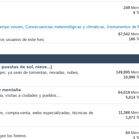
249
Mens
9
T
iempo severo
Consecuencias meteorológicas y climáticas
Instrumentos de 
87,542
Mens
os usuarios de este foro.
186
T
puestas de sol, nieve...)
ajes, ya sean de tormentas, nevadas, nubes,
149,995
Mens
10,990
T
 y montaña
64,019
Mens
a, visitas a ciudades y pueblos,...
5,614
T
s, compra-venta, webs especializadas, técnicas de
11,388
Mens
1,073
T
64
Mens
por los foreros.
1
T