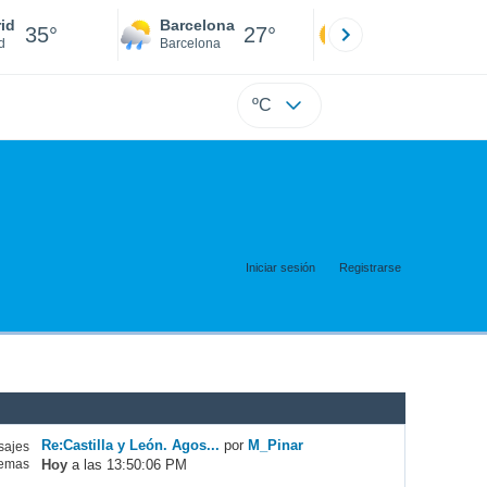
id
Barcelona
Sevilla
35°
27°
36°
d
Barcelona
Sevilla
ºC
Iniciar sesión
Registrarse
Re:Castilla y León. Agos...
por
M_Pinar
ajes
Hoy
a las 13:50:06 PM
emas