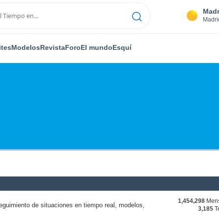
Madr
Madri
ites
Modelos
Revista
Foro
El mundo
Esquí
1,454,298
Mens
eguimiento de situaciones en tiempo real, modelos,
3,185
T