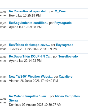
Re:Consultas al open dat...
por
M_Pinar
ajes
Hoy
a las 13:25:19 PM
emas
Re:Seguimiento cordiller...
por
Reysagrado
ajes
Ayer
a las 19:59:38 PM
emas
Re:Vídeos de tiempo seve...
por
Reysagrado
ajes
Jueves 25 Junio 2026 20:31:59 PM
emas
Re:SuperTifón DOLPHIN Ca...
por
Torrelloviedo
ajes
Ayer
a las 22:14:23 PM
emas
New "WS40" Weather Websi...
por
Cavaliere
ajes
Viernes 26 Junio 2026 17:49:49 PM
emas
Re:Meteo Campillos Sierr...
por
Meteo Campillos
ajes
Sierra
emas
Domingo 02 Agosto 2026 10:39:27 AM