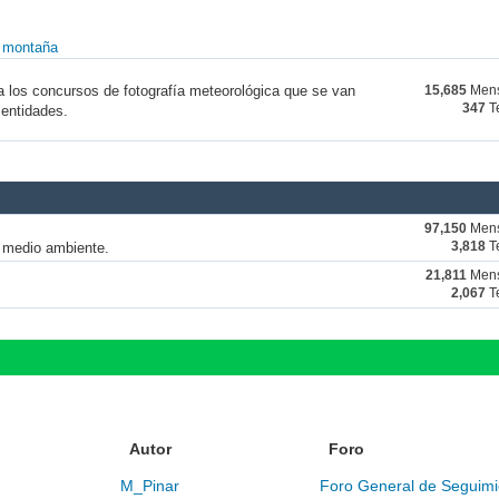
y montaña
a los concursos de fotografía meteorológica que se van
15,685
Mens
347
T
 entidades.
97,150
Mens
y medio ambiente.
3,818
T
21,811
Mens
2,067
T
Autor
Foro
M_Pinar
Foro General de Seguimi