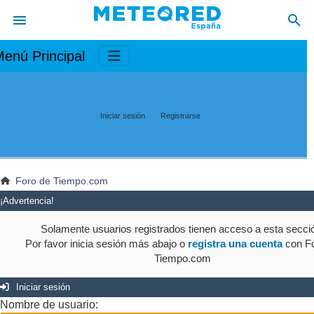
enú Principal
Iniciar sesión
Registrarse
Foro de Tiempo.com
¡Advertencia!
Solamente usuarios registrados tienen acceso a esta secci
Por favor inicia sesión más abajo o
registra una cuenta
con Fo
Tiempo.com
Iniciar sesión
Nombre de usuario: