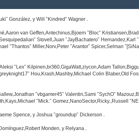
Suki" González, y Will "Kindred" Wagner .
é,Aaron van Geffen,Antechinus,Bjoern "Bloc" Kristiansen,Br
"Sesquipedalian" Stovell,Juan "JayBachatero" Hernandez,Karl
l "Thantos" Miller,Norv,Peter "Arantor" Spicer,Selman "[SiNa
,Aleksi "Lex" Kilpinen,br360,GigaWatt,ziycon,Adam Tallon,Big
greyknight17" Hou,Krash,Mashby,Michael Colin Blaber,Old Fo
Ballew,Jonathan "vbgamer45" Valentin,Sami "SychO" Mazouz,B
th,Kays,Michael "Mick." Gomez,NanoSector,Ricky.,Russell "NE
,Graeme Spence, y Joshua "groundup" Dickerson .
Domínguez,Robert Monden, y Relyana .