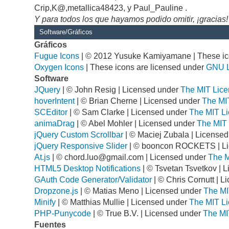
Crip,K@,metallica48423, y Paul_Pauline .
Y para todos los que hayamos podido omitir, ¡gracias!
Software/Gráficos
Gráficos
Fugue Icons
| © 2012 Yusuke Kamiyamane | These ico
Oxygen Icons
| These icons are licensed under
GNU 
Software
JQuery
| © John Resig | Licensed under
The MIT Lice
hoverIntent
| © Brian Cherne | Licensed under
The MI
SCEditor
| © Sam Clarke | Licensed under
The MIT Li
animaDrag
| © Abel Mohler | Licensed under
The MIT 
jQuery Custom Scrollbar
| © Maciej Zubala | License
jQuery Responsive Slider
| © booncon ROCKETS | L
At.js
| ©
chord.luo@gmail.com
| Licensed under
The M
HTML5 Desktop Notifications
| © Tsvetan Tsvetkov | 
GAuth Code Generator/Validator
| © Chris Cornutt | 
Dropzone.js
| © Matias Meno | Licensed under
The MI
Minify
| © Matthias Mullie | Licensed under
The MIT Li
PHP-Punycode
| © True B.V. | Licensed under
The MI
Fuentes