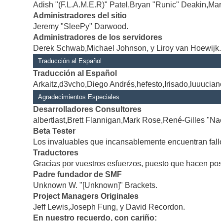
Adish "(F.L.A.M.E.R)" Patel,Bryan "Runic" Deakin,Mar
Administradores del sitio
Jeremy "SleePy" Darwood.
Administradores de los servidores
Derek Schwab,Michael Johnson, y Liroy van Hoewijk
Traducción al Español
Traducción al Español
Arkaitz,d3vcho,Diego Andrés,hefesto,Irisado,luuucia
Agradecimientos Especiales
Desarrolladores Consultores
albertlast,Brett Flannigan,Mark Rose,René-Gilles "Na
Beta Tester
Los invaluables que incansablemente encuentran fallo
Traductores
Gracias por vuestros esfuerzos, puesto que hacen po
Padre fundador de SMF
Unknown W. "[Unknown]" Brackets.
Project Managers Originales
Jeff Lewis,Joseph Fung, y David Recordon.
En nuestro recuerdo, con cariño: