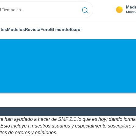
Madr
Madri
ites
Modelos
Revista
Foro
El mundo
Esquí
ue han ayudado a hacer de SMF 2.1 lo que es hoy; dando forma y
to incluye a nuestros usuarios y especialmente suscriptores - gr
tes de errores y opiniones.