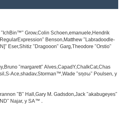
ad "IchBin™" Grow,Colin Schoen,emanuele,Hendrik
 "RegularExpression" Benson,Matthew "Labradoodle-
N]" Eser,Shitiz "Dragooon" Garg,Theodore "Orstio"
guy,Bruno "margarett" Alves,CapadY,ChalkCat,Chas
ssil,S-Ace,shadav,Storman™,Wade "sησω" Poulsen, y
rannon "B" Hall,Gary M. Gadsdon,Jack "akabugeyes"
ND" Najar, y SA™ .