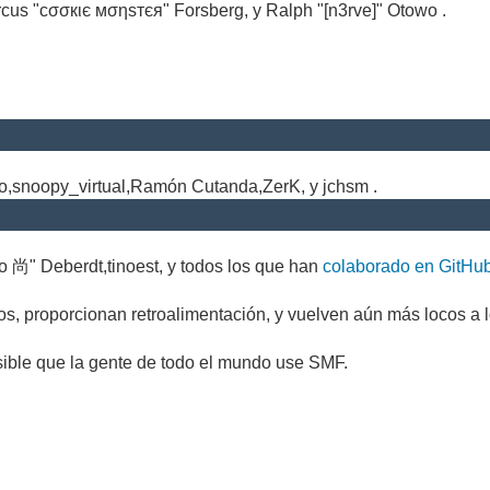
cus "cσσкιє мσηѕтєя" Forsberg, y Ralph "[n3rve]" Otowo .
.
no,snoopy_virtual,Ramón Cutanda,ZerK, y jchsm .
o 尚" Deberdt,tinoest, y todos los que han
colaborado en GitHu
s, proporcionan retroalimentación, y vuelven aún más locos a l
sible que la gente de todo el mundo use SMF.