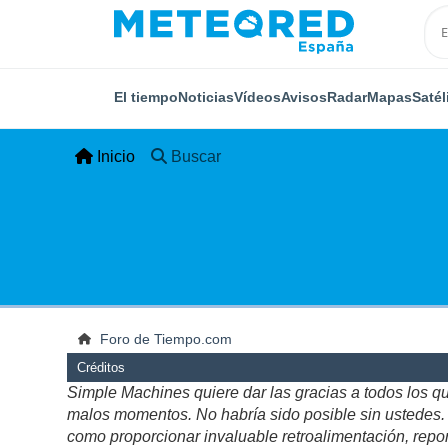
El tiempo
Noticias
Vídeos
Avisos
Radar
Mapas
Satél
Inicio
Buscar
Foro de Tiempo.com
Créditos
Simple Machines quiere dar las gracias a todos los q
malos momentos. No habría sido posible sin ustedes. Es
como proporcionar invaluable retroalimentación, repor