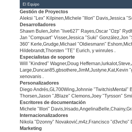
El Equipo
Gestión de Proyectos
Aleksi "Lex" Kilpinen,Michele "Illori" Davis,Jessica "
Desarrolladores
Shawn Bulen,John "live627" Rayes,Oscar "Ozp" Rydh
Jan "Compuart" Visser,Jessica "Suki" González,Jon 
360" Kerle,Grudge,Michael "Oldiesmann" Eshom,Michae
Hildebrandt,Thorsten "TE" Eurich, y winrules .
Especialistas de soporte
Will "Kindred" Wagner,Doug Heffernan,lurkalot,Steve
Large,Duncan85,gbsothere,JimM,Justyne,Kat,Kevin "
xenovanis .
Personalizadores
Diego Andrés,GL700Wing,Johnnie "TwitchisMental" 
Thorsen,Jason "JBlaze" Clemons,Joey "Tyrsson" Smi
Escritores de documentación
Michele "Illori" Davis,Irisado,AngelinaBelle,Chainy
Internacionalizadores
Nikola "Dzonny" Novaković,m4z,Francisco "d3vcho" 
Marketing