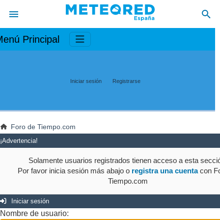
enú Principal
Iniciar sesión
Registrarse
Foro de Tiempo.com
¡Advertencia!
Solamente usuarios registrados tienen acceso a esta secci
Por favor inicia sesión más abajo o
registra una cuenta
con Fo
Tiempo.com
Iniciar sesión
Nombre de usuario: