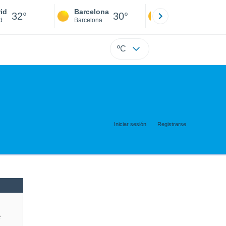
id
Barcelona
Sevilla
32°
30°
34°
d
Barcelona
Sevilla
ºC
Iniciar sesión
Registrarse
e