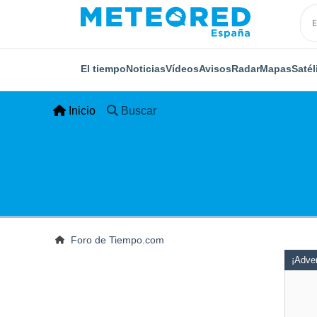
El tiempo
Noticias
Vídeos
Avisos
Radar
Mapas
Satél
Inicio
Buscar
Foro de Tiempo.com
¡Adver