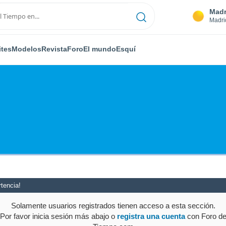
Madr
Madri
ites
Modelos
Revista
Foro
El mundo
Esquí
tencia!
Solamente usuarios registrados tienen acceso a esta sección.
Por favor inicia sesión más abajo o
registra una cuenta
con Foro d