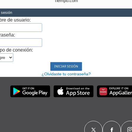
Tiempo.com
r sesión
re de usuario:
raseña:
po de conexión:
¿Olvidaste tu contraseña?