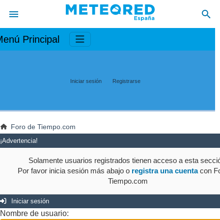
enú Principal
Iniciar sesión
Registrarse
Foro de Tiempo.com
¡Advertencia!
Solamente usuarios registrados tienen acceso a esta secci
Por favor inicia sesión más abajo o
registra una cuenta
con Fo
Tiempo.com
Iniciar sesión
Nombre de usuario: