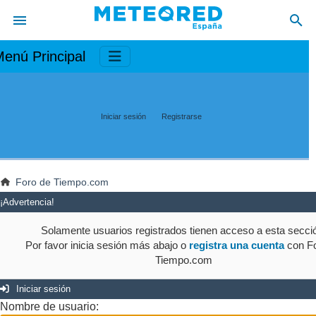
enú Principal
Iniciar sesión
Registrarse
Foro de Tiempo.com
¡Advertencia!
Solamente usuarios registrados tienen acceso a esta secci
Por favor inicia sesión más abajo o
registra una cuenta
con Fo
Tiempo.com
Iniciar sesión
Nombre de usuario: