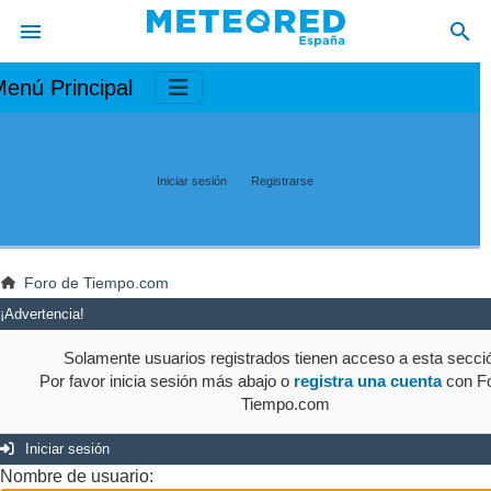
enú Principal
Iniciar sesión
Registrarse
Foro de Tiempo.com
¡Advertencia!
Solamente usuarios registrados tienen acceso a esta secci
Por favor inicia sesión más abajo o
registra una cuenta
con Fo
Tiempo.com
Iniciar sesión
Nombre de usuario: