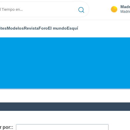
Madr
Madri
ites
Modelos
Revista
Foro
El mundo
Esquí
 por::