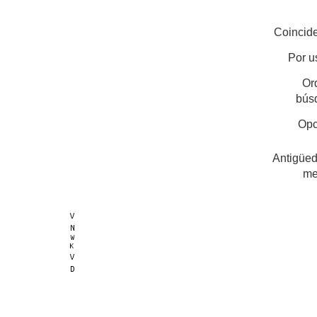
Coincide
Por u
Or
bús
Opc
Antigüed
me