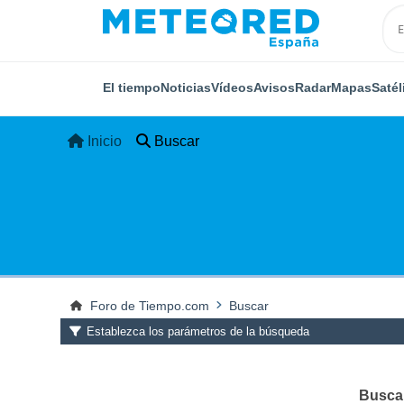
El tiempo
Noticias
Vídeos
Avisos
Radar
Mapas
Satél
Inicio
Buscar
Foro de Tiempo.com
Buscar
Establezca los parámetros de la búsqueda
Buscar