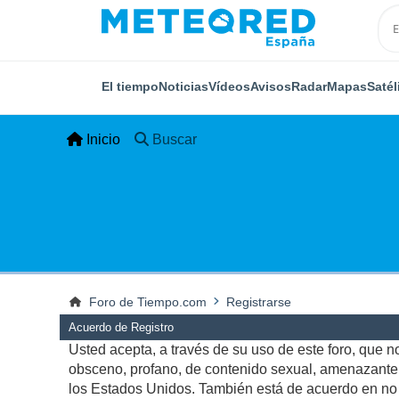
El tiempo
Noticias
Vídeos
Avisos
Radar
Mapas
Satél
Inicio
Buscar
Foro de Tiempo.com
Registrarse
Acuerdo de Registro
Usted acepta, a través de su uso de este foro, que no 
obsceno, profano, de contenido sexual, amenazante, q
los Estados Unidos. También está de acuerdo en no p