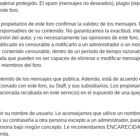
 material protegido. El spam (mensajes no deseados), plagio (r
ste foro.
s propietarios de este foro confirmar la validez de los mensaje
esponsables de su contenido. No garantizamos la exactitud, int
ón del autor, y no necesariamente las opiniones de este foro, su
licado es censurable a notificarlo a un administrador o un mode
ar contenido censurable, dentro de un período de tiempo razonab
enda que pueden no ser capaces de eliminar o modificar mensaje
s miembros del foro.
tenido de los mensajes que publica. Además, está de acuerdo e
acionado con este foro, su Staff, y sus subsidiarios. Los propiet
relacionada recabada en este servicio) en el supuesto de una qu
elegir su nombre de usuario. Le aconsejamos que utilice un nomb
s su contraseña a otra persona excepto a un administrador, para
ersona bajo ningún concepto. Le recomendamos ENCARECIDA
enta.