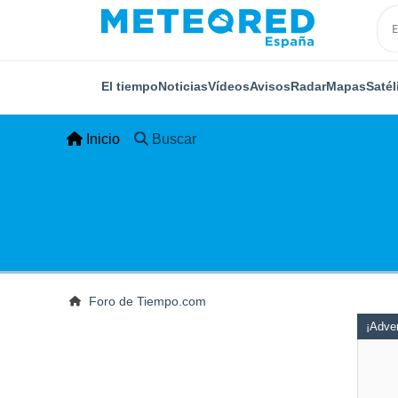
El tiempo
Noticias
Vídeos
Avisos
Radar
Mapas
Satél
Inicio
Buscar
Foro de Tiempo.com
¡Adver