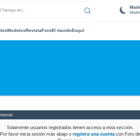
Madr
Madri
ites
Modelos
Revista
Foro
El mundo
Esquí
tencia!
Solamente usuarios registrados tienen acceso a esta sección.
Por favor inicia sesión más abajo o
registra una cuenta
con Foro d