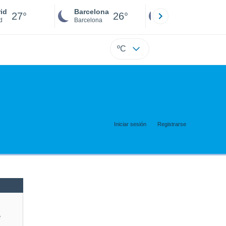
id
Barcelona
Sevilla
27°
26°
25°
d
Barcelona
Sevilla
ºC
Iniciar sesión
Registrarse
e