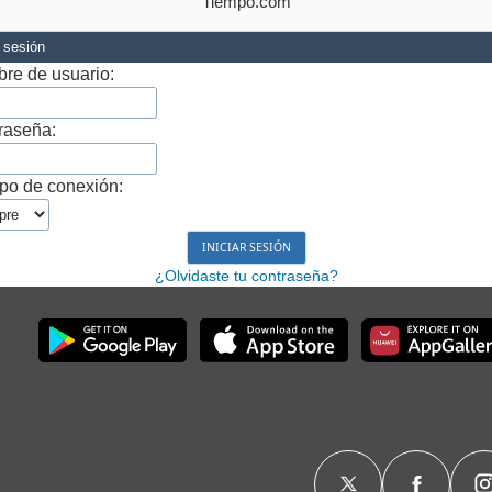
Tiempo.com
r sesión
re de usuario:
raseña:
po de conexión:
¿Olvidaste tu contraseña?