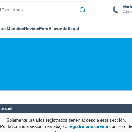
Madr
Madri
ites
Modelos
Revista
Foro
El mundo
Esquí
tencia!
Solamente usuarios registrados tienen acceso a esta sección.
Por favor inicia sesión más abajo o
registra una cuenta
con Foro d