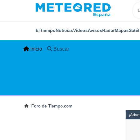
El tiempo
Noticias
Vídeos
Avisos
Radar
Mapas
Satél
Inicio
Buscar
Foro de Tiempo.com
¡Adver