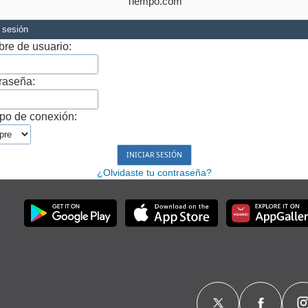
Tiempo.com
r sesión
re de usuario:
raseña:
po de conexión:
¿Olvidaste tu contraseña?