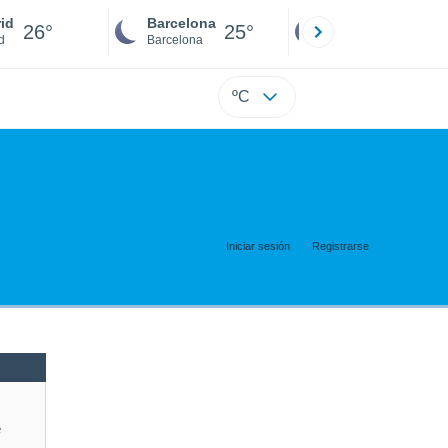
id
Barcelona
Sevilla
26°
25°
25°
d
Barcelona
Sevilla
ºC
Iniciar sesión
Registrarse
e