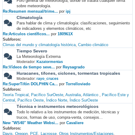
Foro general de meteorología, donde se tratará cualquier tema
sobre meteorología.
Re:Resumen mensual/trime...
por
ipj
Climatología
Para hablar de clima y climatología: clasificaciones, seguimiento
de indicadores y elementos climáticos, etc
Re:Articulos científicos...
por
180961X
Subforos
Climas del mundo y climatología histórica
Cambio climático
Tiempo Severo
La Meteorología Extrema
Moderador:
Kazatormentas
Re:Vídeos de tiempo seve...
por
Reysagrado
Huracanes, tifones, ciclones, tormentas tropicales
Moderador:
rayo_cruces
Re:SuperTifón DOLPHIN Ca...
por
Torrelloviedo
Subforos
Teoría Tropical
Pacífico SurOeste
Australia
Atlántico
Pacífico Este y
Central
Pacífico Oeste
Índico Norte
Índico SurOeste
Técnica e instrumentos meteorológicos
Todo lo relativo a los instrumentos de medición, técnicas y
trucos, formas de uso, compra-venta, consejos...
New "WS40" Weather Websi...
por
Cavaliere
Subforos
Davis
Oregon
PCE
Lacrosse
Otros Instrumentos/Estaciones