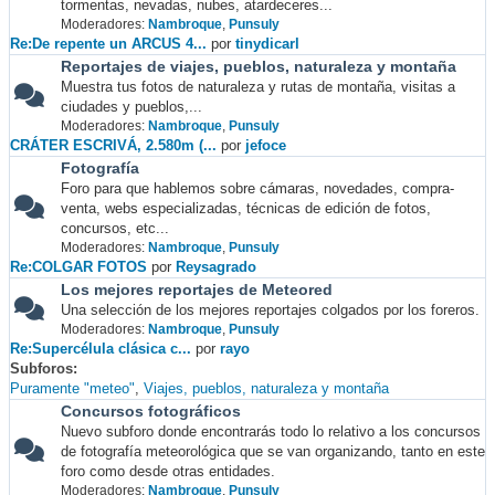
tormentas, nevadas, nubes, atardeceres...
Moderadores:
Nambroque
,
Punsuly
Re:De repente un ARCUS 4...
por
tinydicarl
Reportajes de viajes, pueblos, naturaleza y montaña
Muestra tus fotos de naturaleza y rutas de montaña, visitas a
ciudades y pueblos,...
Moderadores:
Nambroque
,
Punsuly
CRÁTER ESCRIVÁ, 2.580m (...
por
jefoce
Fotografía
Foro para que hablemos sobre cámaras, novedades, compra-
venta, webs especializadas, técnicas de edición de fotos,
concursos, etc...
Moderadores:
Nambroque
,
Punsuly
Re:COLGAR FOTOS
por
Reysagrado
Los mejores reportajes de Meteored
Una selección de los mejores reportajes colgados por los foreros.
Moderadores:
Nambroque
,
Punsuly
Re:Supercélula clásica c...
por
rayo
Subforos
Puramente "meteo"
Viajes, pueblos, naturaleza y montaña
Concursos fotográficos
Nuevo subforo donde encontrarás todo lo relativo a los concursos
de fotografía meteorológica que se van organizando, tanto en este
foro como desde otras entidades.
Moderadores:
Nambroque
,
Punsuly