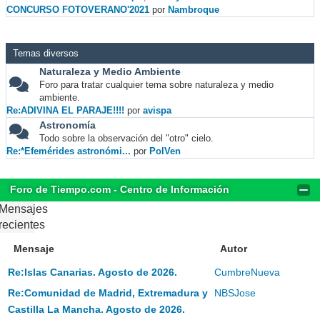
CONCURSO FOTOVERANO'2021
por
Nambroque
Temas diversos
Naturaleza y Medio Ambiente
Foro para tratar cualquier tema sobre naturaleza y medio
ambiente.
Re:ADIVINA EL PARAJE!!!!
por
avispa
Astronomía
Todo sobre la observación del "otro" cielo.
Re:*Efemérides astronómi...
por
PolVen
Foro de Tiempo.com - Centro de Información
Mensajes
recientes
Mensaje
Autor
Re:Islas Canarias. Agosto de 2026.
CumbreNueva
Re:Comunidad de Madrid, Extremadura y
NBSJose
Castilla La Mancha. Agosto de 2026.