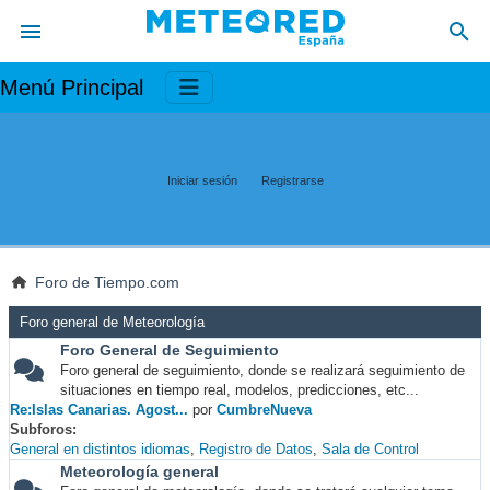
Menú Principal
Iniciar sesión
Registrarse
Foro de Tiempo.com
Foro general de Meteorología
Foro General de Seguimiento
Foro general de seguimiento, donde se realizará seguimiento de
situaciones en tiempo real, modelos, predicciones, etc...
Re:Islas Canarias. Agost...
por
CumbreNueva
Subforos
General en distintos idiomas
Registro de Datos
Sala de Control
Meteorología general