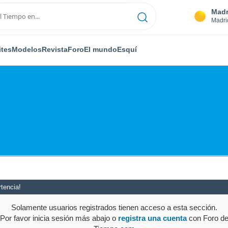
Madr
Madri
ites
Modelos
Revista
Foro
El mundo
Esquí
tencia!
Solamente usuarios registrados tienen acceso a esta sección.
Por favor inicia sesión más abajo o
registra una cuenta
con Foro d