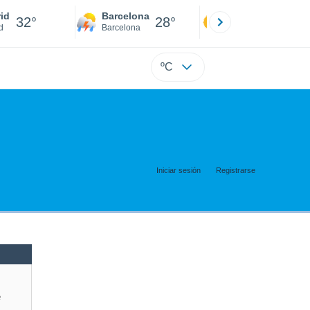
id
Barcelona
Sevilla
32°
28°
32°
d
Barcelona
Sevilla
ºC
Iniciar sesión
Registrarse
e