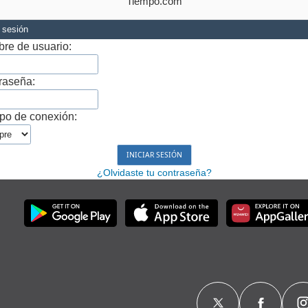
Tiempo.com
r sesión
re de usuario:
raseña:
po de conexión:
¿Olvidaste tu contraseña?