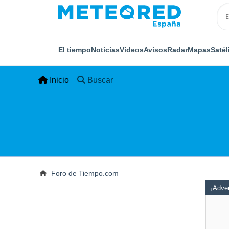
El tiempo
Noticias
Vídeos
Avisos
Radar
Mapas
Satél
Inicio
Buscar
Foro de Tiempo.com
¡Adver