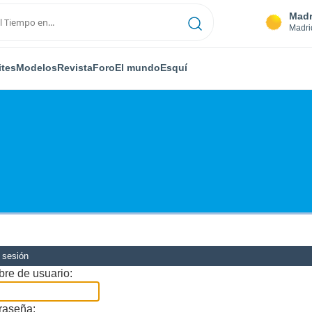
Madr
Madri
ites
Modelos
Revista
Foro
El mundo
Esquí
r sesión
re de usuario:
raseña: