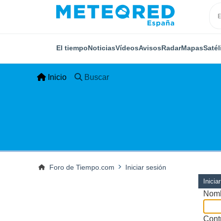
El tiempo
Noticias
Vídeos
Avisos
Radar
Mapas
Satél
Inicio
Buscar
Foro de Tiempo.com
Iniciar sesión
Inicia
Nomb
Cont