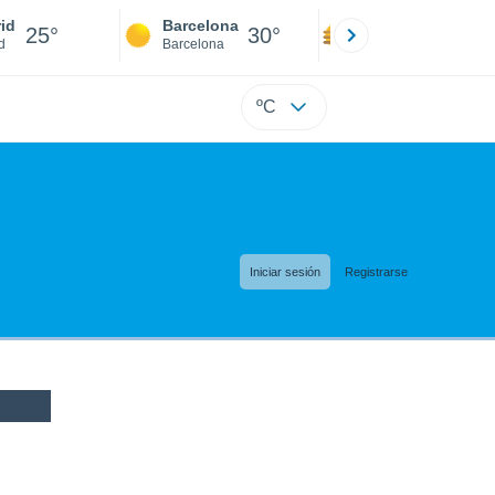
id
Barcelona
Sevilla
25°
30°
30°
d
Barcelona
Sevilla
ºC
Iniciar sesión
Registrarse