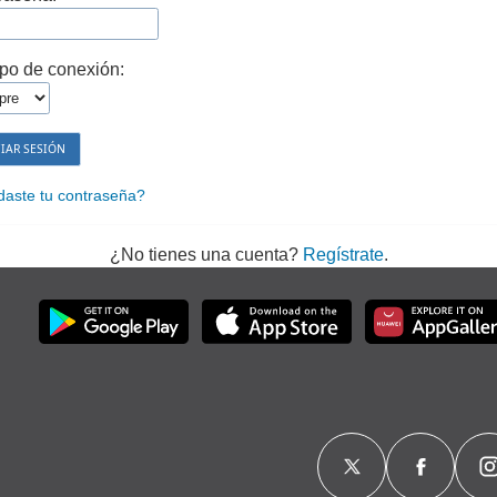
po de conexión:
daste tu contraseña?
¿No tienes una cuenta?
Regístrate
.