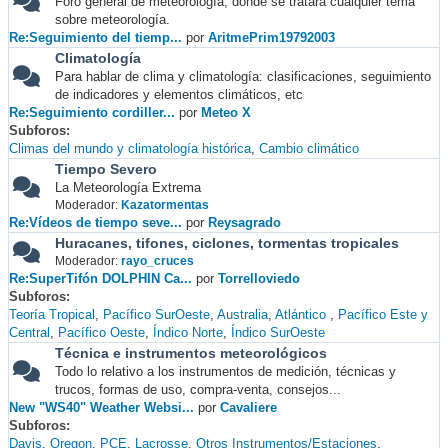
Foro general de meteorología, donde se tratará cualquier tema
sobre meteorología.
Re:Seguimiento del tiemp...
por
AritmePrim19792003
Climatología
Para hablar de clima y climatología: clasificaciones, seguimiento
de indicadores y elementos climáticos, etc
Re:Seguimiento cordiller...
por
Meteo X
Subforos
Climas del mundo y climatología histórica
Cambio climático
Tiempo Severo
La Meteorología Extrema
Moderador:
Kazatormentas
Re:Vídeos de tiempo seve...
por
Reysagrado
Huracanes, tifones, ciclones, tormentas tropicales
Moderador:
rayo_cruces
Re:SuperTifón DOLPHIN Ca...
por
Torrelloviedo
Subforos
Teoría Tropical
Pacífico SurOeste
Australia
Atlántico
Pacífico Este y
Central
Pacífico Oeste
Índico Norte
Índico SurOeste
Técnica e instrumentos meteorológicos
Todo lo relativo a los instrumentos de medición, técnicas y
trucos, formas de uso, compra-venta, consejos...
New "WS40" Weather Websi...
por
Cavaliere
Subforos
Davis
Oregon
PCE
Lacrosse
Otros Instrumentos/Estaciones