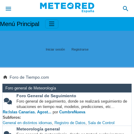
Menú Principal
Iniciar sesión
Registrarse
Foro de Tiempo.com
Foro general de Meteorología
Foro General de Seguimiento
Foro general de seguimiento, donde se realizará seguimiento de
situaciones en tiempo real, modelos, predicciones, etc...
Re:Islas Canarias. Agost...
por
CumbreNueva
Subforos
General en distintos idiomas
Registro de Datos
Sala de Control
Meteorología general