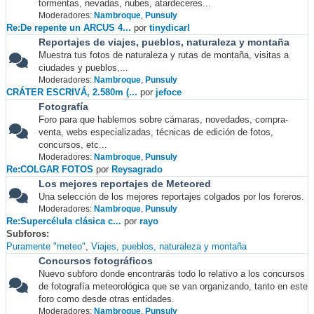
tormentas, nevadas, nubes, atardeceres...
Moderadores:
Nambroque
,
Punsuly
Re:De repente un ARCUS 4...
por
tinydicarl
Reportajes de viajes, pueblos, naturaleza y montaña
Muestra tus fotos de naturaleza y rutas de montaña, visitas a
ciudades y pueblos,...
Moderadores:
Nambroque
,
Punsuly
CRÁTER ESCRIVÁ, 2.580m (...
por
jefoce
Fotografía
Foro para que hablemos sobre cámaras, novedades, compra-
venta, webs especializadas, técnicas de edición de fotos,
concursos, etc...
Moderadores:
Nambroque
,
Punsuly
Re:COLGAR FOTOS
por
Reysagrado
Los mejores reportajes de Meteored
Una selección de los mejores reportajes colgados por los foreros.
Moderadores:
Nambroque
,
Punsuly
Re:Supercélula clásica c...
por
rayo
Subforos
Puramente "meteo"
Viajes, pueblos, naturaleza y montaña
Concursos fotográficos
Nuevo subforo donde encontrarás todo lo relativo a los concursos
de fotografía meteorológica que se van organizando, tanto en este
foro como desde otras entidades.
Moderadores:
Nambroque
,
Punsuly