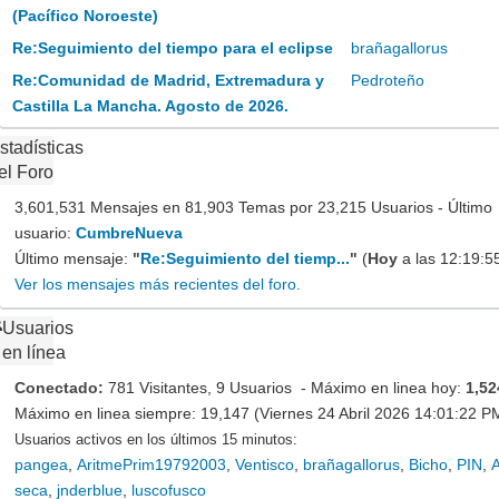
(Pacífico Noroeste)
Re:Seguimiento del tiempo para el eclipse
brañagallorus
Re:Comunidad de Madrid, Extremadura y
Pedroteño
Castilla La Mancha. Agosto de 2026.
stadísticas
el Foro
3,601,531 Mensajes en 81,903 Temas por 23,215 Usuarios - Último
usuario:
CumbreNueva
Último mensaje:
"
Re:Seguimiento del tiemp...
"
(
Hoy
a las 12:19:5
Ver los mensajes más recientes del foro.
Usuarios
en línea
Conectado:
781 Visitantes, 9 Usuarios - Máximo en linea hoy:
1,52
Máximo en linea siempre: 19,147 (Viernes 24 Abril 2026 14:01:22 P
Usuarios activos en los últimos 15 minutos:
pangea
,
AritmePrim19792003
,
Ventisco
,
brañagallorus
,
Bicho
,
PIN
,
A
seca
,
jnderblue
,
luscofusco