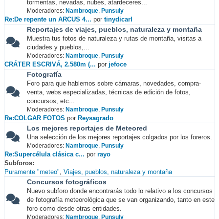
tormentas, nevadas, nubes, atardeceres...
Moderadores:
Nambroque
,
Punsuly
Re:De repente un ARCUS 4...
por
tinydicarl
Reportajes de viajes, pueblos, naturaleza y montaña
Muestra tus fotos de naturaleza y rutas de montaña, visitas a
ciudades y pueblos,...
Moderadores:
Nambroque
,
Punsuly
CRÁTER ESCRIVÁ, 2.580m (...
por
jefoce
Fotografía
Foro para que hablemos sobre cámaras, novedades, compra-
venta, webs especializadas, técnicas de edición de fotos,
concursos, etc...
Moderadores:
Nambroque
,
Punsuly
Re:COLGAR FOTOS
por
Reysagrado
Los mejores reportajes de Meteored
Una selección de los mejores reportajes colgados por los foreros.
Moderadores:
Nambroque
,
Punsuly
Re:Supercélula clásica c...
por
rayo
Subforos
Puramente "meteo"
Viajes, pueblos, naturaleza y montaña
Concursos fotográficos
Nuevo subforo donde encontrarás todo lo relativo a los concursos
de fotografía meteorológica que se van organizando, tanto en este
foro como desde otras entidades.
Moderadores:
Nambroque
,
Punsuly