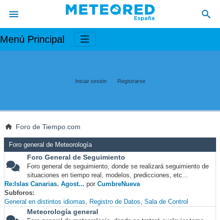
Menú Principal
Iniciar sesión
Registrarse
Foro de Tiempo.com
Foro general de Meteorología
Foro General de Seguimiento
Foro general de seguimiento, donde se realizará seguimiento de
situaciones en tiempo real, modelos, predicciones, etc...
Re:Islas Canarias. Agost...
por
CumbreNueva
Subforos
General en distintos idiomas
Registro de Datos
Sala de Control
Meteorología general