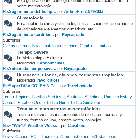
Foro general de meteorología, donde se tratará cualquier tema
sobre meteorología.
Re:Seguimiento del tiemp...
por
AritmePrim19792003
Climatología
Para hablar de clima y climatología: clasificaciones, seguimiento
de indicadores y elementos climáticos, etc
Re:Seguimiento cordiller...
por
Reysagrado
Subforos
Climas del mundo y climatología histórica
Cambio climático
Tiempo Severo
La Meteorología Extrema
Moderador:
Kazatormentas
Re:Vídeos de tiempo seve...
por
Reysagrado
Huracanes, tifones, ciclones, tormentas tropicales
Moderador:
rayo_cruces
Re:SuperTifón DOLPHIN Ca...
por
Torrelloviedo
Subforos
Teoría Tropical
Pacífico SurOeste
Australia
Atlántico
Pacífico Este y
Central
Pacífico Oeste
Índico Norte
Índico SurOeste
Técnica e instrumentos meteorológicos
Todo lo relativo a los instrumentos de medición, técnicas y
trucos, formas de uso, compra-venta, consejos...
New "WS40" Weather Websi...
por
Cavaliere
Subforos
Davis
Oregon
PCE
Lacrosse
Otros Instrumentos/Estaciones