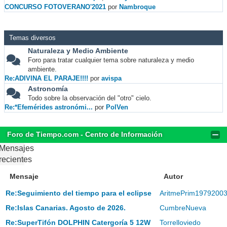
CONCURSO FOTOVERANO'2021
por
Nambroque
Temas diversos
Naturaleza y Medio Ambiente
Foro para tratar cualquier tema sobre naturaleza y medio
ambiente.
Re:ADIVINA EL PARAJE!!!!
por
avispa
Astronomía
Todo sobre la observación del "otro" cielo.
Re:*Efemérides astronómi...
por
PolVen
Foro de Tiempo.com - Centro de Información
Mensajes
recientes
Mensaje
Autor
Re:Seguimiento del tiempo para el eclipse
AritmePrim1979200
Re:Islas Canarias. Agosto de 2026.
CumbreNueva
Re:SuperTifón DOLPHIN Catergoría 5 12W
Torrelloviedo