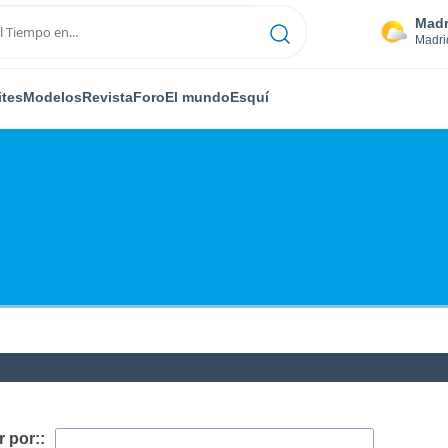
Madr
Madri
ites
Modelos
Revista
Foro
El mundo
Esquí
 por::