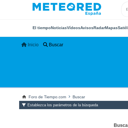
El tiempo
Noticias
Vídeos
Avisos
Radar
Mapas
Satél
Inicio
Buscar
Foro de Tiempo.com
Buscar
Establezca los parámetros de la búsqueda
Buscar