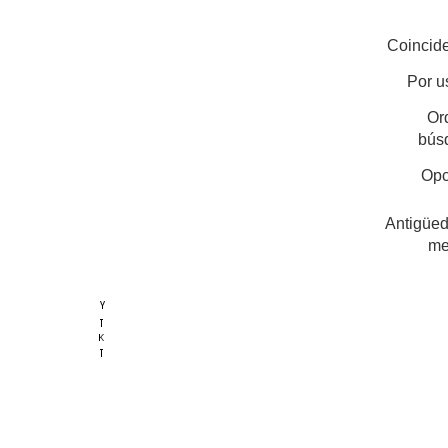
Coincide
Por u
Or
bús
Opc
Antigüed
me