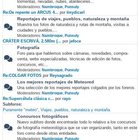
tormentas, nevadas, nubes, atardeceres...
Moderadores:
Nambroque
,
Punsuly
Re:De repente un ARCUS 4...
por
tinydicarl
Reportajes de viajes, pueblos, naturaleza y montaña
Muestra tus fotos de naturaleza y rutas de montaña, visitas a
ciudades y pueblos,...
Moderadores:
Nambroque
,
Punsuly
CRÁTER ESCRIVÁ, 2.580m (...
por
jefoce
Fotografía
Foro para que hablemos sobre cámaras, novedades, compra-
venta, webs especializadas, técnicas de edición de fotos,
concursos, etc...
Moderadores:
Nambroque
,
Punsuly
Re:COLGAR FOTOS
por
Reysagrado
Los mejores reportajes de Meteored
Una selección de los mejores reportajes colgados por los foreros.
Moderadores:
Nambroque
,
Punsuly
Re:Supercélula clásica c...
por
rayo
Subforos
Puramente "meteo"
Viajes, pueblos, naturaleza y montaña
Concursos fotográficos
Nuevo subforo donde encontrarás todo lo relativo a los concursos
de fotografía meteorológica que se van organizando, tanto en este
foro como desde otras entidades.
Moderadores:
Nambroque
,
Punsuly