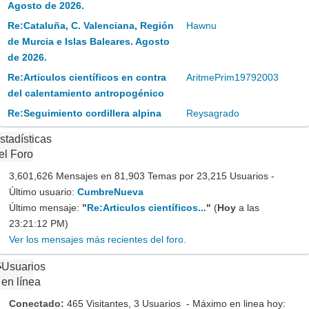
Agosto de 2026.
Re:Cataluña, C. Valenciana, Región
Hawnu
de Murcia e Islas Baleares. Agosto
de 2026.
Re:Articulos científicos en contra
AritmePrim19792003
del calentamiento antropogénico
Re:Seguimiento cordillera alpina
Reysagrado
stadísticas
el Foro
3,601,626 Mensajes en 81,903 Temas por 23,215 Usuarios -
Último usuario:
CumbreNueva
Último mensaje:
"
Re:Articulos científicos...
"
(
Hoy
a las
23:21:12 PM)
Ver los mensajes más recientes del foro.
Usuarios
en línea
Conectado:
465 Visitantes, 3 Usuarios - Máximo en linea hoy: