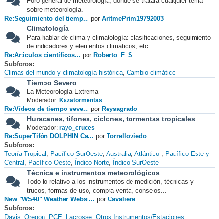
Foro general de meteorología, donde se tratará cualquier tema
sobre meteorología.
Re:Seguimiento del tiemp...
por
AritmePrim19792003
Climatología
Para hablar de clima y climatología: clasificaciones, seguimiento
de indicadores y elementos climáticos, etc
Re:Articulos científicos...
por
Roberto_F_S
Subforos
Climas del mundo y climatología histórica
Cambio climático
Tiempo Severo
La Meteorología Extrema
Moderador:
Kazatormentas
Re:Vídeos de tiempo seve...
por
Reysagrado
Huracanes, tifones, ciclones, tormentas tropicales
Moderador:
rayo_cruces
Re:SuperTifón DOLPHIN Ca...
por
Torrelloviedo
Subforos
Teoría Tropical
Pacífico SurOeste
Australia
Atlántico
Pacífico Este y
Central
Pacífico Oeste
Índico Norte
Índico SurOeste
Técnica e instrumentos meteorológicos
Todo lo relativo a los instrumentos de medición, técnicas y
trucos, formas de uso, compra-venta, consejos...
New "WS40" Weather Websi...
por
Cavaliere
Subforos
Davis
Oregon
PCE
Lacrosse
Otros Instrumentos/Estaciones