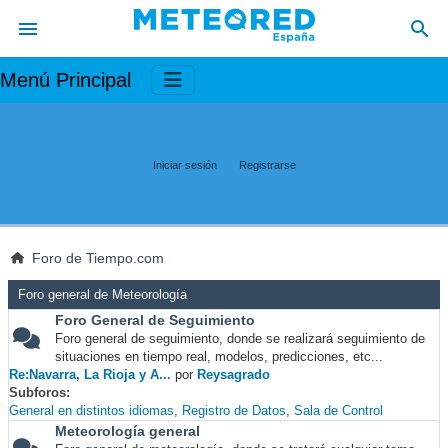
Menú Principal
Iniciar sesión
Registrarse
Foro de Tiempo.com
Foro general de Meteorología
Foro General de Seguimiento
Foro general de seguimiento, donde se realizará seguimiento de
situaciones en tiempo real, modelos, predicciones, etc...
Re:Navarra, La Rioja y A...
por
Reysagrado
Subforos
General en distintos idiomas
Registro de Datos
Sala de Control
Meteorología general