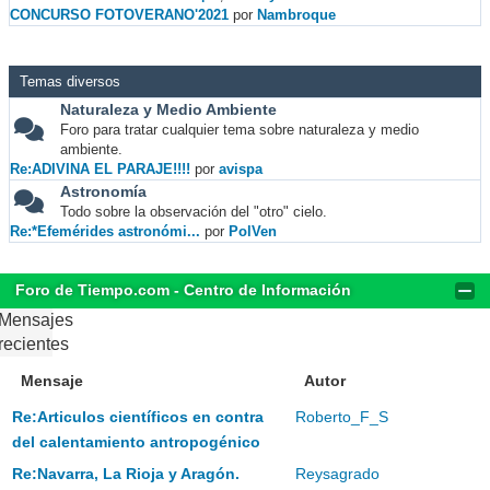
CONCURSO FOTOVERANO'2021
por
Nambroque
Temas diversos
Naturaleza y Medio Ambiente
Foro para tratar cualquier tema sobre naturaleza y medio
ambiente.
Re:ADIVINA EL PARAJE!!!!
por
avispa
Astronomía
Todo sobre la observación del "otro" cielo.
Re:*Efemérides astronómi...
por
PolVen
Foro de Tiempo.com - Centro de Información
Mensajes
recientes
Mensaje
Autor
Re:Articulos científicos en contra
Roberto_F_S
del calentamiento antropogénico
Re:Navarra, La Rioja y Aragón.
Reysagrado