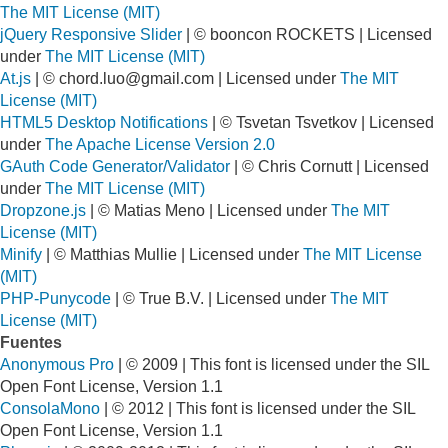
The MIT License (MIT)
jQuery Responsive Slider
| © booncon ROCKETS | Licensed
under
The MIT License (MIT)
At.js
| ©
chord.luo@gmail.com
| Licensed under
The MIT
License (MIT)
HTML5 Desktop Notifications
| © Tsvetan Tsvetkov | Licensed
under
The Apache License Version 2.0
GAuth Code Generator/Validator
| © Chris Cornutt | Licensed
under
The MIT License (MIT)
Dropzone.js
| © Matias Meno | Licensed under
The MIT
License (MIT)
Minify
| © Matthias Mullie | Licensed under
The MIT License
(MIT)
PHP-Punycode
| © True B.V. | Licensed under
The MIT
License (MIT)
Fuentes
Anonymous Pro
| © 2009 | This font is licensed under the SIL
Open Font License, Version 1.1
ConsolaMono
| © 2012 | This font is licensed under the SIL
Open Font License, Version 1.1