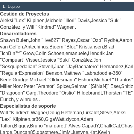
El Equipo
Gestión de Proyectos
Aleksi "Lex" Kilpinen,Michele "Illori" Davis,Jessica "Suki"
González, y Will "Kindred" Wagner .
Desarrolladores
Shawn Bulen,John "live627" Rayes,Oscar "Ozp" Rydhé,Aaron
van Geffen,Antechinus,Bjoern "Bloc" Kristiansen,Brad
"IchBin™" Grow,Colin Schoen,emanuele,Hendrik Jan
"Compuart" Visser,Jessica "Suki" González,Jon
"Sesquipedalian" Stovell,Juan "JayBachatero" Hernandez,Karl
"RegularExpression" Benson,Matthew "Labradoodle-360"
Kerle,Grudge,Michael "Oldiesmann" Eshom,Michael "Thantos"
Miller,Norv,Peter "Arantor" Spicer,Selman "[SiNaN]" Eser,Shitiz
"Dragooon" Garg,Theodore "Orstio" Hildebrandt,Thorsten "TE"
Eurich, y winrules .
Especialistas de soporte
Will "Kindred" Wagner,Doug Heffernan,lurkalot,Steve,Aleksi
"Lex" Kilpinen,br360,GigaWatt,ziycon,Adam
Tallon,Bigguy,Bruno "margarett" Alves,CapadY,ChalkCat,Chas
Large,Duncan85,gbsothere,JimM,Justyne,Kat,Kevin