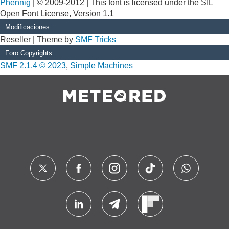
Phennig
| © 2009-2012 | This font is licensed under the SIL
Open Font License, Version 1.1
Modificaciones
Reseller | Theme by
SMF Tricks
Foro Copyrights
SMF 2.1.4 © 2023
,
Simple Machines