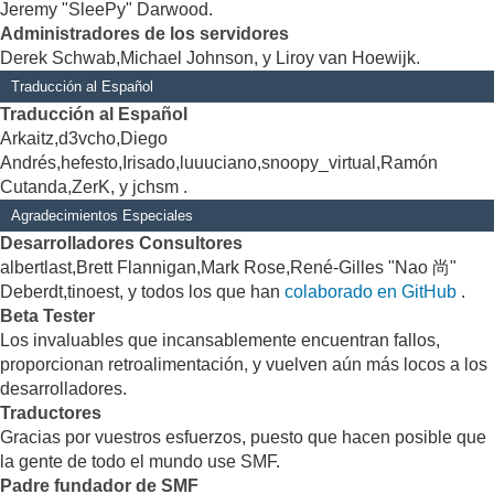
Jeremy "SleePy" Darwood.
Administradores de los servidores
Derek Schwab,Michael Johnson, y Liroy van Hoewijk.
Traducción al Español
Traducción al Español
Arkaitz,d3vcho,Diego
Andrés,hefesto,Irisado,luuuciano,snoopy_virtual,Ramón
Cutanda,ZerK, y jchsm .
Agradecimientos Especiales
Desarrolladores Consultores
albertlast,Brett Flannigan,Mark Rose,René-Gilles "Nao 尚"
Deberdt,tinoest, y todos los que han
colaborado en GitHub
.
Beta Tester
Los invaluables que incansablemente encuentran fallos,
proporcionan retroalimentación, y vuelven aún más locos a los
desarrolladores.
Traductores
Gracias por vuestros esfuerzos, puesto que hacen posible que
la gente de todo el mundo use SMF.
Padre fundador de SMF