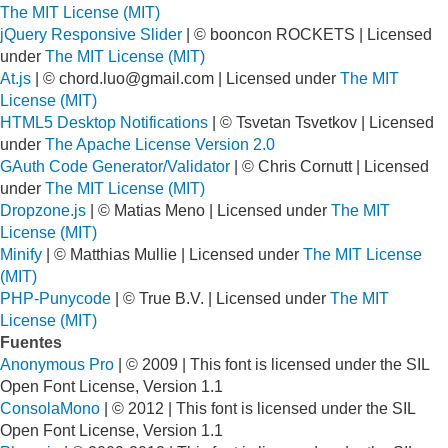
The MIT License (MIT)
jQuery Responsive Slider
| © booncon ROCKETS | Licensed
under
The MIT License (MIT)
At.js
| ©
chord.luo@gmail.com
| Licensed under
The MIT
License (MIT)
HTML5 Desktop Notifications
| © Tsvetan Tsvetkov | Licensed
under
The Apache License Version 2.0
GAuth Code Generator/Validator
| © Chris Cornutt | Licensed
under
The MIT License (MIT)
Dropzone.js
| © Matias Meno | Licensed under
The MIT
License (MIT)
Minify
| © Matthias Mullie | Licensed under
The MIT License
(MIT)
PHP-Punycode
| © True B.V. | Licensed under
The MIT
License (MIT)
Fuentes
Anonymous Pro
| © 2009 | This font is licensed under the SIL
Open Font License, Version 1.1
ConsolaMono
| © 2012 | This font is licensed under the SIL
Open Font License, Version 1.1