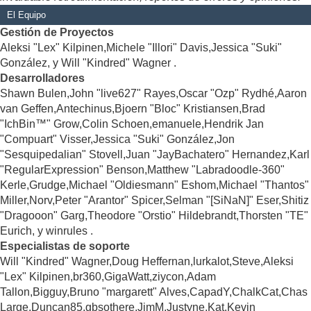
El Equipo
Gestión de Proyectos
Aleksi "Lex" Kilpinen,Michele "Illori" Davis,Jessica "Suki"
González, y Will "Kindred" Wagner .
Desarrolladores
Shawn Bulen,John "live627" Rayes,Oscar "Ozp" Rydhé,Aaron
van Geffen,Antechinus,Bjoern "Bloc" Kristiansen,Brad
"IchBin™" Grow,Colin Schoen,emanuele,Hendrik Jan
"Compuart" Visser,Jessica "Suki" González,Jon
"Sesquipedalian" Stovell,Juan "JayBachatero" Hernandez,Karl
"RegularExpression" Benson,Matthew "Labradoodle-360"
Kerle,Grudge,Michael "Oldiesmann" Eshom,Michael "Thantos"
Miller,Norv,Peter "Arantor" Spicer,Selman "[SiNaN]" Eser,Shitiz
"Dragooon" Garg,Theodore "Orstio" Hildebrandt,Thorsten "TE"
Eurich, y winrules .
Especialistas de soporte
Will "Kindred" Wagner,Doug Heffernan,lurkalot,Steve,Aleksi
"Lex" Kilpinen,br360,GigaWatt,ziycon,Adam
Tallon,Bigguy,Bruno "margarett" Alves,CapadY,ChalkCat,Chas
Large,Duncan85,gbsothere,JimM,Justyne,Kat,Kevin