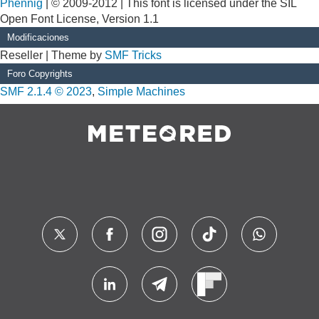
Phennig
| © 2009-2012 | This font is licensed under the SIL
Open Font License, Version 1.1
Modificaciones
Reseller | Theme by
SMF Tricks
Foro Copyrights
SMF 2.1.4 © 2023
,
Simple Machines