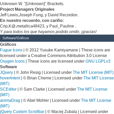
Unknown W. "[Unknown]" Brackets.
Project Managers Originales
Jeff Lewis,Joseph Fung, y David Recordon.
En nuestro recuerdo, con cariño:
Crip,K@,metallica48423, y Paul_Pauline .
Y para todos los que hayamos podido omitir, ¡gracias!
Software/Gráficos
Gráficos
Fugue Icons
| © 2012 Yusuke Kamiyamane | These icons are
licensed under a Creative Commons Attribution 3.0 License
Oxygen Icons
| These icons are licensed under
GNU LGPLv3
Software
JQuery
| © John Resig | Licensed under
The MIT License (MIT)
hoverIntent
| © Brian Cherne | Licensed under
The MIT License
(MIT)
SCEditor
| © Sam Clarke | Licensed under
The MIT License
(MIT)
animaDrag
| © Abel Mohler | Licensed under
The MIT License
(MIT)
jQuery Custom Scrollbar
| © Maciej Zubala | Licensed under