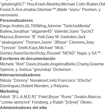
"greyknight17" Hou,Krash,Mashby,Michael Colin Blaber,Old
Fossil,S-Ace,shadav,Storman™,Wade "sησω" Poulsen, y
xenovanis .
Personalizadores
Diego Andrés,GL700Wing,Johnnie "TwitchisMental"
Ballew,Jonathan "vbgamer45" Valentin,Sami "SychO"
Mazouz,Brannon "B" Hall,Gary M. Gadsdon,Jack
"akabugeyes" Thorsen,Jason "JBlaze" Clemons,Joey
"Tyrsson" Smith,Kays,Michael "Mick."
Gomez,NanoSector,Ricky.,Russell "NEND" Najar, y SA™ .
Escritores de documentación
Michele "Illori" Davis,Irisado,AngelinaBelle,Chainy,Graeme
Spence, y Joshua "groundup" Dickerson .
Internacionalizadores
Nikola "Dzonny" Novaković,m4z,Francisco "d3vcho"
Domínguez,Robert Monden, y Relyana .
Marketing
Adish "(F.L.A.M.E.R)" Patel,Bryan "Runic" Deakin,Marcus
"cσσкιє мσηѕтєя" Forsberg, y Ralph "[n3rve]" Otowo .
Administradores del sitio