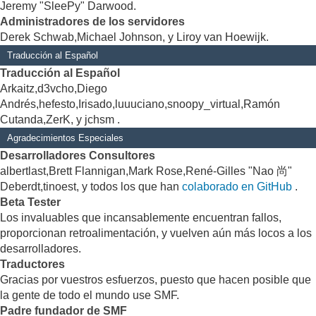
Jeremy "SleePy" Darwood.
Administradores de los servidores
Derek Schwab,Michael Johnson, y Liroy van Hoewijk.
Traducción al Español
Traducción al Español
Arkaitz,d3vcho,Diego
Andrés,hefesto,Irisado,luuuciano,snoopy_virtual,Ramón
Cutanda,ZerK, y jchsm .
Agradecimientos Especiales
Desarrolladores Consultores
albertlast,Brett Flannigan,Mark Rose,René-Gilles "Nao 尚"
Deberdt,tinoest, y todos los que han
colaborado en GitHub
.
Beta Tester
Los invaluables que incansablemente encuentran fallos,
proporcionan retroalimentación, y vuelven aún más locos a los
desarrolladores.
Traductores
Gracias por vuestros esfuerzos, puesto que hacen posible que
la gente de todo el mundo use SMF.
Padre fundador de SMF