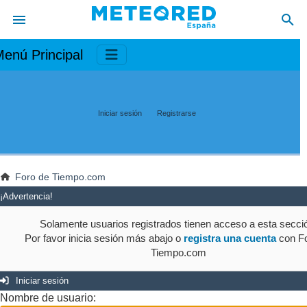
enú Principal
Iniciar sesión
Registrarse
Foro de Tiempo.com
¡Advertencia!
Solamente usuarios registrados tienen acceso a esta secci
Por favor inicia sesión más abajo o
registra una cuenta
con Fo
Tiempo.com
Iniciar sesión
Nombre de usuario: