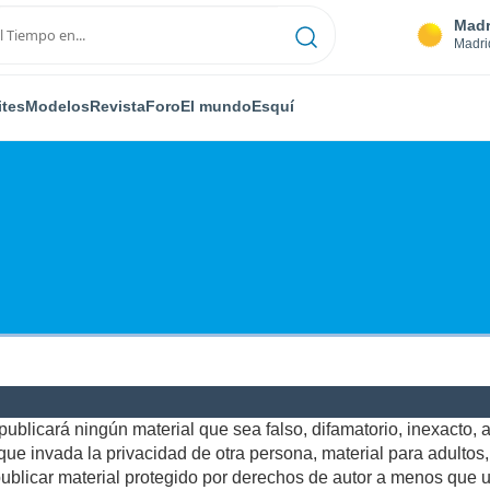
Madr
Madri
ites
Modelos
Revista
Foro
El mundo
Esquí
ublicará ningún material que sea falso, difamatorio, inexacto, ab
e invada la privacidad de otra persona, material para adultos, o
blicar material protegido por derechos de autor a menos que us