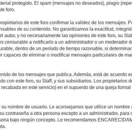
material protegido. El spam (mensajes no deseados), plagio (re
te foro.
propietarios de este foro confirmar la validez de los mensajes.
sables de su contenido. No garantizamos la exactitud, integrid
autor, y no necesariamente las opiniones de este foro, su Staff, 
censurable a notificarlo a un administrador o un moderador del 
urable, dentro de un período de tiempo razonable, si determina
r capaces de eliminar o modificar mensajes particulares de mane
nido de los mensajes que publica. Además, está de acuerdo en 
ado con este foro, su Staff, y sus subsidiarios. Los propietarios
a recabada en este servicio) en el supuesto de una queja forma
egir su nombre de usuario. Le aconsejamos que utilice un nombr
su contraseña a otra persona excepto a un administrador, para 
rsona bajo ningún concepto. Le recomendamos ENCARECIDAME
ta.