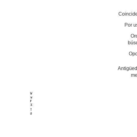
Coincide
Por u
Or
bús
Opc
Antigüed
me