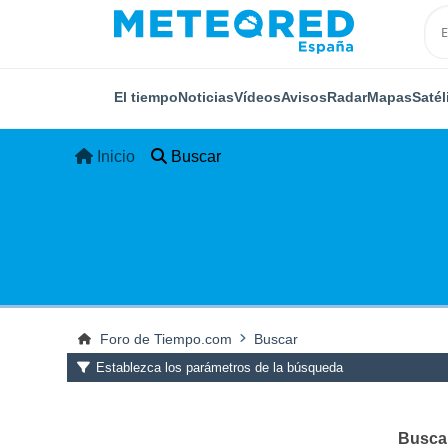
El tiempo
Noticias
Vídeos
Avisos
Radar
Mapas
Satél
Inicio
Buscar
Foro de Tiempo.com
Buscar
Establezca los parámetros de la búsqueda
Buscar