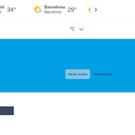
id
Barcelona
Sevilla
34°
29°
36°
d
Barcelona
Sevilla
ºC
Iniciar sesión
Registrarse