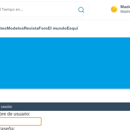
Madr
Madri
ites
Modelos
Revista
Foro
El mundo
Esquí
r sesión
re de usuario:
raseña: