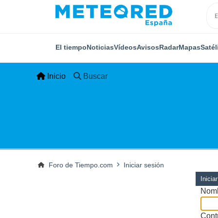
El tiempo
Noticias
Vídeos
Avisos
Radar
Mapas
Satél
Inicio
Buscar
Foro de Tiempo.com
Iniciar sesión
Inicia
Nomb
Cont