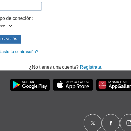
po de conexión:
daste tu contraseña?
¿No tienes una cuenta?
Regístrate
.