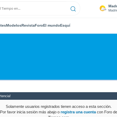
Madr
Madri
ites
Modelos
Revista
Foro
El mundo
Esquí
tencia!
Solamente usuarios registrados tienen acceso a esta sección.
Por favor inicia sesión más abajo o
registra una cuenta
con Foro d