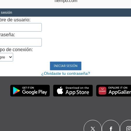
Tiempo.com
r sesión
re de usuario:
raseña:
po de conexión:
¿Olvidaste tu contraseña?