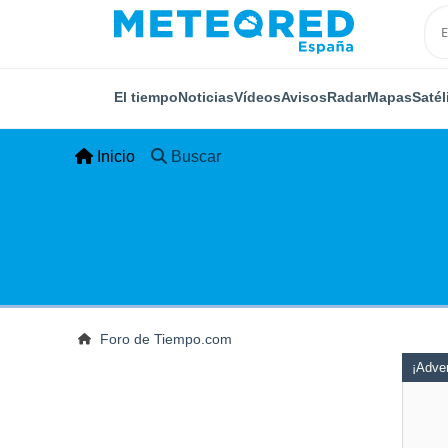
El tiempo
Noticias
Vídeos
Avisos
Radar
Mapas
Satél
Inicio
Buscar
Foro de Tiempo.com
¡Adver