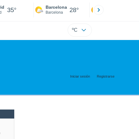
id
Barcelona
Sevilla
35°
28°
34°
d
Barcelona
Sevilla
ºC
Iniciar sesión
Registrarse
e