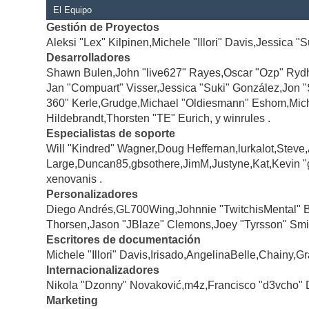
El Equipo
Gestión de Proyectos
Aleksi "Lex" Kilpinen,Michele "Illori" Davis,Jessica "
Desarrolladores
Shawn Bulen,John "live627" Rayes,Oscar "Ozp" Rydh
Jan "Compuart" Visser,Jessica "Suki" González,Jon 
360" Kerle,Grudge,Michael "Oldiesmann" Eshom,Michae
Hildebrandt,Thorsten "TE" Eurich, y winrules .
Especialistas de soporte
Will "Kindred" Wagner,Doug Heffernan,lurkalot,Steve
Large,Duncan85,gbsothere,JimM,Justyne,Kat,Kevin "
xenovanis .
Personalizadores
Diego Andrés,GL700Wing,Johnnie "TwitchisMental" 
Thorsen,Jason "JBlaze" Clemons,Joey "Tyrsson" Smi
Escritores de documentación
Michele "Illori" Davis,Irisado,AngelinaBelle,Chainy
Internacionalizadores
Nikola "Dzonny" Novaković,m4z,Francisco "d3vcho" 
Marketing