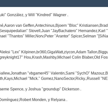
Suki" González, y Will "Kindred" Wagner .
é,Aaron van Geffen,Antechinus,Bjoern "Bloc" Kristiansen,Br
"Sesquipedalian" Stovell,Juan "JayBachatero" Hernandez,Karl
l "Thantos" Miller,Norv,Peter "Arantor" Spicer,Selman "[SiNa
,Aleksi "Lex" Kilpinen,br360,GigaWatt,ziycon,Adam Tallon,Big
greyknight17" Hou,Krash,Mashby,Michael Colin Blaber,Old Fo
Ballew,Jonathan "vbgamer45" Valentin,Sami "SychO" Mazouz,B
th,Kays,Michael "Mick." Gomez,NanoSector,Ricky.,Russell "NE
,Graeme Spence, y Joshua "groundup" Dickerson .
Domínguez,Robert Monden, y Relyana .