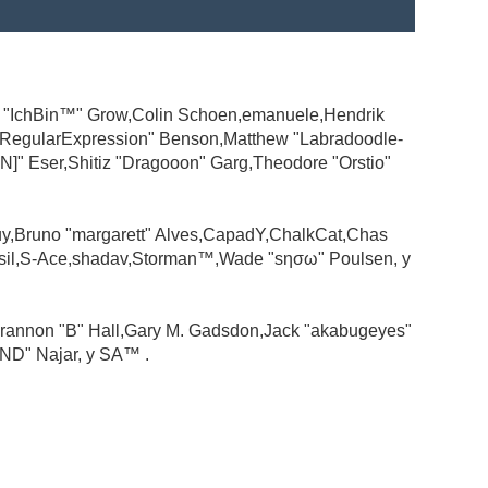
ad "IchBin™" Grow,Colin Schoen,emanuele,Hendrik
 "RegularExpression" Benson,Matthew "Labradoodle-
N]" Eser,Shitiz "Dragooon" Garg,Theodore "Orstio"
guy,Bruno "margarett" Alves,CapadY,ChalkCat,Chas
ssil,S-Ace,shadav,Storman™,Wade "sησω" Poulsen, y
rannon "B" Hall,Gary M. Gadsdon,Jack "akabugeyes"
ND" Najar, y SA™ .