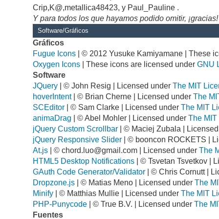
Crip,K@,metallica48423, y Paul_Pauline .
Y para todos los que hayamos podido omitir, ¡gracias!
Software/Gráficos
Gráficos
Fugue Icons
| © 2012 Yusuke Kamiyamane | These ico
Oxygen Icons
| These icons are licensed under
GNU 
Software
JQuery
| © John Resig | Licensed under
The MIT Lice
hoverIntent
| © Brian Cherne | Licensed under
The MI
SCEditor
| © Sam Clarke | Licensed under
The MIT Li
animaDrag
| © Abel Mohler | Licensed under
The MIT 
jQuery Custom Scrollbar
| © Maciej Zubala | License
jQuery Responsive Slider
| © booncon ROCKETS | L
At.js
| ©
chord.luo@gmail.com
| Licensed under
The M
HTML5 Desktop Notifications
| © Tsvetan Tsvetkov | 
GAuth Code Generator/Validator
| © Chris Cornutt | 
Dropzone.js
| © Matias Meno | Licensed under
The MI
Minify
| © Matthias Mullie | Licensed under
The MIT Li
PHP-Punycode
| © True B.V. | Licensed under
The MI
Fuentes