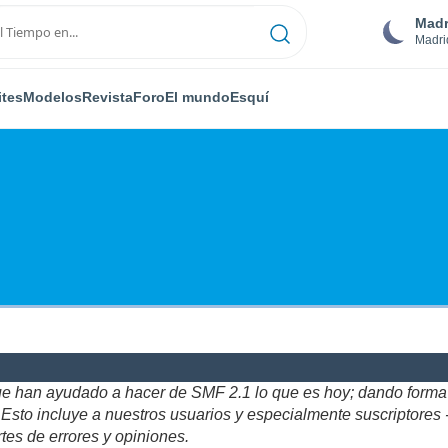
Madr
Madri
ites
Modelos
Revista
Foro
El mundo
Esquí
ue han ayudado a hacer de SMF 2.1 lo que es hoy; dando forma y
to incluye a nuestros usuarios y especialmente suscriptores - gr
tes de errores y opiniones.