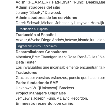
Adish "(F.L.A.M.E.R)" Patel,Bryan "Runic" Deakin,Mar
Administradores del sitio
Jeremy "SleePy" Darwood.
Administradores de los servidores
Derek Schwab,Michael Johnson, y Liroy van Hoewijk
Traducción al Español
Traducción al Español
Arkaitz,d3vcho,Diego Andrés,hefesto,Irisado,luuucia
Agradecimientos Especiales
Desarrolladores Consultores
albertlast,Brett Flannigan,Mark Rose,René-Gilles "Na
Beta Tester
Los invaluables que incansablemente encuentran fallo
Traductores
Gracias por vuestros esfuerzos, puesto que hacen po
Padre fundador de SMF
Unknown W. "[Unknown]" Brackets.
Project Managers Originales
Jeff Lewis,Joseph Fung, y David Recordon.
En nuestro recuerdo, con cariño: