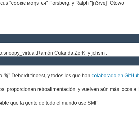
cus "cσσкιє мσηѕтєя" Forsberg, y Ralph "[n3rve]" Otowo .
.
no,snoopy_virtual,Ramón Cutanda,ZerK, y jchsm .
o 尚" Deberdt,tinoest, y todos los que han
colaborado en GitHu
s, proporcionan retroalimentación, y vuelven aún más locos a l
sible que la gente de todo el mundo use SMF.