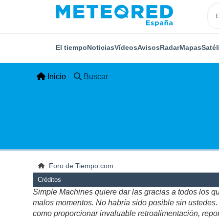
El tiempo
Noticias
Vídeos
Avisos
Radar
Mapas
Satél
Inicio
Buscar
Foro de Tiempo.com
Créditos
Simple Machines quiere dar las gracias a todos los q
malos momentos. No habría sido posible sin ustedes. Es
como proporcionar invaluable retroalimentación, repor