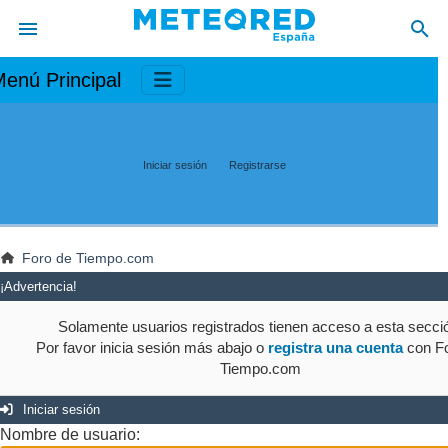
enú Principal
Iniciar sesión
Registrarse
Foro de Tiempo.com
¡Advertencia!
Solamente usuarios registrados tienen acceso a esta secci
Por favor inicia sesión más abajo o
registra una cuenta
con Fo
Tiempo.com
Iniciar sesión
Nombre de usuario: