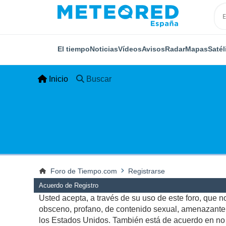
El tiempo
Noticias
Vídeos
Avisos
Radar
Mapas
Satél
Inicio
Buscar
Foro de Tiempo.com
Registrarse
Acuerdo de Registro
Usted acepta, a través de su uso de este foro, que no 
obsceno, profano, de contenido sexual, amenazante, q
los Estados Unidos. También está de acuerdo en no p