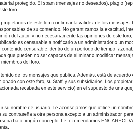
 material protegido. El spam (mensajes no deseados), plagio (r
ste foro.
s propietarios de este foro confirmar la validez de los mensaje
esponsables de su contenido. No garantizamos la exactitud, int
ón del autor, y no necesariamente las opiniones de este foro, su
licado es censurable a notificarlo a un administrador o un mode
ar contenido censurable, dentro de un período de tiempo razonab
enda que pueden no ser capaces de eliminar o modificar mensaje
s miembros del foro.
tenido de los mensajes que publica. Además, está de acuerdo e
acionado con este foro, su Staff, y sus subsidiarios. Los propiet
relacionada recabada en este servicio) en el supuesto de una qu
elegir su nombre de usuario. Le aconsejamos que utilice un nomb
s su contraseña a otra persona excepto a un administrador, para
ersona bajo ningún concepto. Le recomendamos ENCARECIDA
enta.