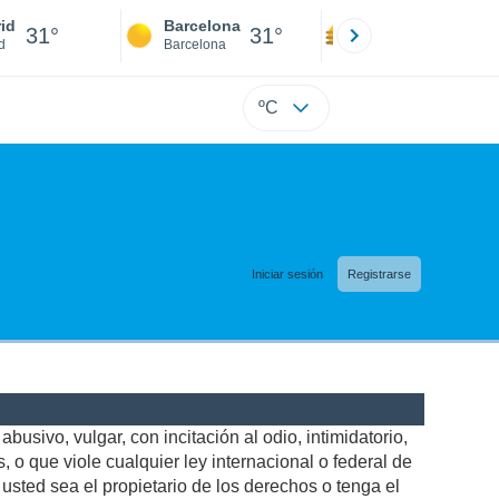
id
Barcelona
Sevilla
31°
31°
32°
d
Barcelona
Sevilla
ºC
Iniciar sesión
Registrarse
busivo, vulgar, con incitación al odio, intimidatorio,
 o que viole cualquier ley internacional o federal de
sted sea el propietario de los derechos o tenga el