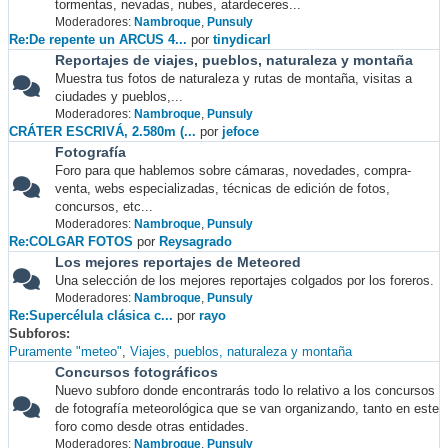
tormentas, nevadas, nubes, atardeceres...
Moderadores:
Nambroque
,
Punsuly
Re:De repente un ARCUS 4...
por
tinydicarl
Reportajes de viajes, pueblos, naturaleza y montaña
Muestra tus fotos de naturaleza y rutas de montaña, visitas a
ciudades y pueblos,...
Moderadores:
Nambroque
,
Punsuly
CRÁTER ESCRIVÁ, 2.580m (...
por
jefoce
Fotografía
Foro para que hablemos sobre cámaras, novedades, compra-
venta, webs especializadas, técnicas de edición de fotos,
concursos, etc...
Moderadores:
Nambroque
,
Punsuly
Re:COLGAR FOTOS
por
Reysagrado
Los mejores reportajes de Meteored
Una selección de los mejores reportajes colgados por los foreros.
Moderadores:
Nambroque
,
Punsuly
Re:Supercélula clásica c...
por
rayo
Subforos
Puramente "meteo"
Viajes, pueblos, naturaleza y montaña
Concursos fotográficos
Nuevo subforo donde encontrarás todo lo relativo a los concursos
de fotografía meteorológica que se van organizando, tanto en este
foro como desde otras entidades.
Moderadores:
Nambroque
,
Punsuly