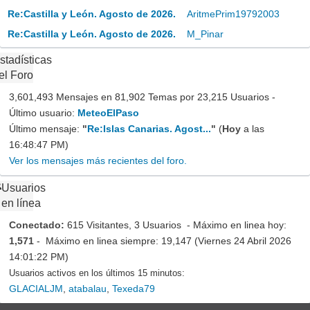
Re:Castilla y León. Agosto de 2026.
AritmePrim19792003
Re:Castilla y León. Agosto de 2026.
M_Pinar
stadísticas
el Foro
3,601,493 Mensajes en 81,902 Temas por 23,215 Usuarios -
Último usuario:
MeteoElPaso
Último mensaje:
"
Re:Islas Canarias. Agost...
"
(
Hoy
a las
16:48:47 PM)
Ver los mensajes más recientes del foro.
Usuarios
en línea
Conectado:
615 Visitantes, 3 Usuarios - Máximo en linea hoy:
1,571
- Máximo en linea siempre: 19,147 (Viernes 24 Abril 2026
14:01:22 PM)
Usuarios activos en los últimos 15 minutos:
GLACIALJM
,
atabalau
,
Texeda79