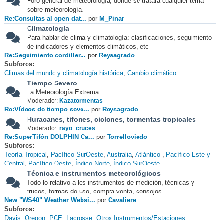
Foro general de meteorología, donde se tratará cualquier tema
sobre meteorología.
Re:Consultas al open dat...
por
M_Pinar
Climatología
Para hablar de clima y climatología: clasificaciones, seguimiento
de indicadores y elementos climáticos, etc
Re:Seguimiento cordiller...
por
Reysagrado
Subforos
Climas del mundo y climatología histórica
Cambio climático
Tiempo Severo
La Meteorología Extrema
Moderador:
Kazatormentas
Re:Vídeos de tiempo seve...
por
Reysagrado
Huracanes, tifones, ciclones, tormentas tropicales
Moderador:
rayo_cruces
Re:SuperTifón DOLPHIN Ca...
por
Torrelloviedo
Subforos
Teoría Tropical
Pacífico SurOeste
Australia
Atlántico
Pacífico Este y
Central
Pacífico Oeste
Índico Norte
Índico SurOeste
Técnica e instrumentos meteorológicos
Todo lo relativo a los instrumentos de medición, técnicas y
trucos, formas de uso, compra-venta, consejos...
New "WS40" Weather Websi...
por
Cavaliere
Subforos
Davis
Oregon
PCE
Lacrosse
Otros Instrumentos/Estaciones