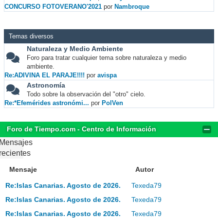
CONCURSO FOTOVERANO'2021
por
Nambroque
Temas diversos
Naturaleza y Medio Ambiente
Foro para tratar cualquier tema sobre naturaleza y medio
ambiente.
Re:ADIVINA EL PARAJE!!!!
por
avispa
Astronomía
Todo sobre la observación del "otro" cielo.
Re:*Efemérides astronómi...
por
PolVen
Foro de Tiempo.com - Centro de Información
Mensajes
recientes
Mensaje
Autor
Re:Islas Canarias. Agosto de 2026.
Texeda79
Re:Islas Canarias. Agosto de 2026.
Texeda79
Re:Islas Canarias. Agosto de 2026.
Texeda79