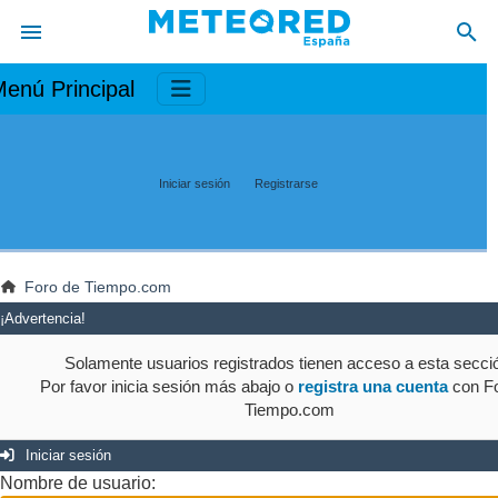
enú Principal
Iniciar sesión
Registrarse
Foro de Tiempo.com
¡Advertencia!
Solamente usuarios registrados tienen acceso a esta secci
Por favor inicia sesión más abajo o
registra una cuenta
con Fo
Tiempo.com
Iniciar sesión
Nombre de usuario: