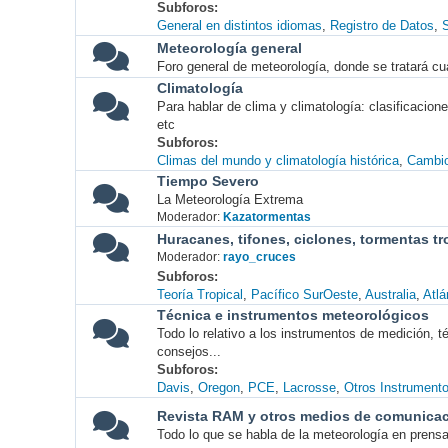
Subforos
General en distintos idiomas
Registro de Datos
S
Meteorología general
Foro general de meteorología, donde se tratará cu
Climatología
Para hablar de clima y climatología: clasificacio
etc
Subforos
Climas del mundo y climatología histórica
Cambio
Tiempo Severo
La Meteorología Extrema
Moderador:
Kazatormentas
Huracanes, tifones, ciclones, tormentas tr
Moderador:
rayo_cruces
Subforos
Teoría Tropical
Pacífico SurOeste
Australia
Atlá
Técnica e instrumentos meteorológicos
Todo lo relativo a los instrumentos de medición, 
consejos...
Subforos
Davis
Oregon
PCE
Lacrosse
Otros Instrument
Revista RAM y otros medios de comunica
Todo lo que se habla de la meteorología en prensa, 