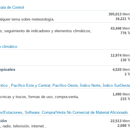
ala de Control
305,013
Mens
alquier tema sobre meteorología.
16,221
T
43,446
Mens
nes, seguimiento de indicadores y elementos climáticos,
776
T
 climático
12,974
Mens
130
T
opicales
4,520
Mens
3
T
ntico
Pacífico Este y Central
Pacífico Oeste
Índico Norte
Índico SurOeste
1,490
Mens
técnicas y trucos, formas de uso, compra-venta,
215
T
os/Estaciones
Software
Compra/Venta No Comercial de Material Aficionado
ción
22,513
Mens
radio, televisión, internet...
2,088
T