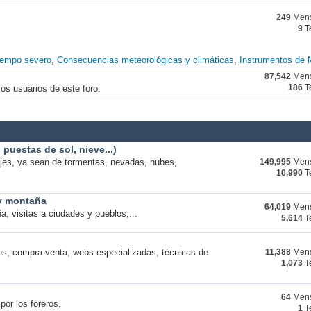
249
Mens
9
T
iempo severo
Consecuencias meteorológicas y climáticas
Instrumentos de 
87,542
Mens
os usuarios de este foro.
186
T
puestas de sol, nieve...)
ajes, ya sean de tormentas, nevadas, nubes,
149,995
Mens
10,990
T
 y montaña
64,019
Mens
a, visitas a ciudades y pueblos,...
5,614
T
s, compra-venta, webs especializadas, técnicas de
11,388
Mens
1,073
T
64
Mens
por los foreros.
1
T