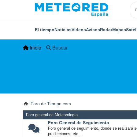
El tiempo
Noticias
Vídeos
Avisos
Radar
Mapas
Satél
Inicio
Buscar
Foro de Tiempo.com
Foro general de Meteorología
Foro General de Seguimiento
Foro general de seguimiento, donde se realizará s
predicciones, etc...