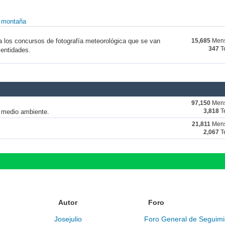
y montaña
a los concursos de fotografía meteorológica que se van
15,685
Mens
347
T
 entidades.
97,150
Mens
y medio ambiente.
3,818
T
21,811
Mens
2,067
T
Autor
Foro
Josejulio
Foro General de Seguimi