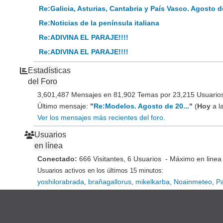
Re:Galicia, Asturias, Cantabria y País Vasco. Agosto d
Re:Noticias de la península italiana
Re:ADIVINA EL PARAJE!!!!
Re:ADIVINA EL PARAJE!!!!
Estadísticas
del Foro
3,601,487 Mensajes en 81,902 Temas por 23,215 Usuarios 
Último mensaje:
"
Re:Modelos. Agosto de 20...
"
(
Hoy
a l
Ver los mensajes más recientes del foro.
Usuarios
en línea
Conectado:
666 Visitantes, 6 Usuarios - Máximo en linea
Usuarios activos en los últimos 15 minutos:
yoshilorabrada
,
brañagallorus
,
mikelkarba
,
Noainmeteo
,
P