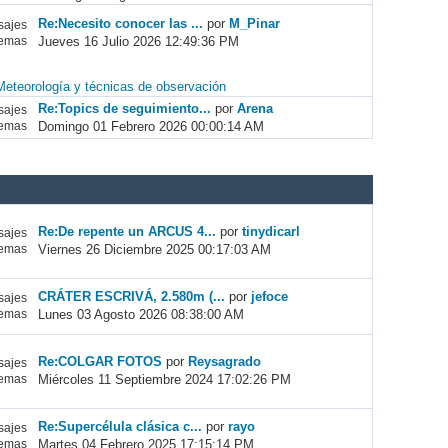
Re:Necesito conocer las ...
por
M_Pinar
ajes
Jueves 16 Julio 2026 12:49:36 PM
emas
Meteorología y técnicas de observación
Re:Topics de seguimiento...
por
Arena
ajes
Domingo 01 Febrero 2026 00:00:14 AM
emas
Re:De repente un ARCUS 4...
por
tinydicarl
ajes
Viernes 26 Diciembre 2025 00:17:03 AM
emas
CRÁTER ESCRIVÁ, 2.580m (...
por
jefoce
ajes
Lunes 03 Agosto 2026 08:38:00 AM
emas
Re:COLGAR FOTOS
por
Reysagrado
ajes
Miércoles 11 Septiembre 2024 17:02:26 PM
emas
Re:Supercélula clásica c...
por
rayo
ajes
Martes 04 Febrero 2025 17:15:14 PM
emas