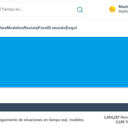
Madr
Madri
ites
Modelos
Revista
Foro
El mundo
Esquí
1,454,297
Mens
eguimiento de situaciones en tiempo real, modelos,
3,185
T