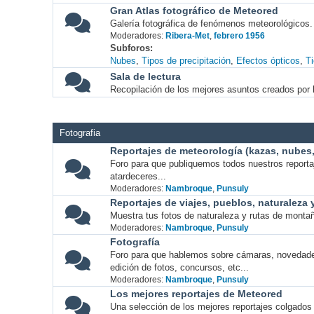
Gran Atlas fotográfico de Meteored
Galería fotográfica de fenómenos meteorológicos.
Moderadores:
Ribera-Met
,
febrero 1956
Subforos
Nubes
Tipos de precipitación
Efectos ópticos
T
Sala de lectura
Recopilación de los mejores asuntos creados por l
Fotografia
Reportajes de meteorología (kazas, nubes, 
Foro para que publiquemos todos nuestros report
atardeceres...
Moderadores:
Nambroque
,
Punsuly
Reportajes de viajes, pueblos, naturaleza
Muestra tus fotos de naturaleza y rutas de montañ
Moderadores:
Nambroque
,
Punsuly
Fotografía
Foro para que hablemos sobre cámaras, novedade
edición de fotos, concursos, etc...
Moderadores:
Nambroque
,
Punsuly
Los mejores reportajes de Meteored
Una selección de los mejores reportajes colgados 