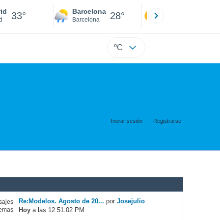
id
Barcelona
Sevilla
33°
28°
34°
d
Barcelona
Sevilla
ºC
Iniciar sesión
Registrarse
Re:Modelos. Agosto de 20...
por
Josejulio
ajes
Hoy
a las 12:51:02 PM
emas