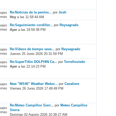
Re:Noticias de la peníns...
por
Josh
ajes
Hoy
a las 11:58:44 AM
emas
Re:Seguimiento cordiller...
por
Reysagrado
ajes
Ayer
a las 19:59:38 PM
emas
Re:Vídeos de tiempo seve...
por
Reysagrado
ajes
Jueves 25 Junio 2026 20:31:59 PM
emas
Re:SuperTifón DOLPHIN Ca...
por
Torrelloviedo
ajes
Ayer
a las 22:14:23 PM
emas
New "WS40" Weather Websi...
por
Cavaliere
ajes
Viernes 26 Junio 2026 17:49:49 PM
emas
Re:Meteo Campillos Sierr...
por
Meteo Campillos
ajes
Sierra
emas
Domingo 02 Agosto 2026 10:39:27 AM