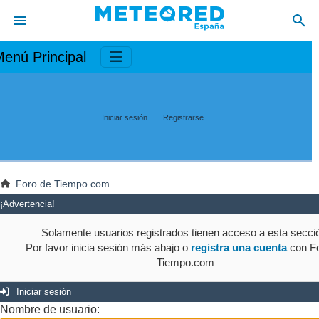
enú Principal
Iniciar sesión
Registrarse
Foro de Tiempo.com
¡Advertencia!
Solamente usuarios registrados tienen acceso a esta secci
Por favor inicia sesión más abajo o
registra una cuenta
con Fo
Tiempo.com
Iniciar sesión
Nombre de usuario: