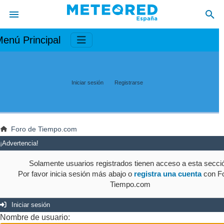
enú Principal
Iniciar sesión
Registrarse
Foro de Tiempo.com
¡Advertencia!
Solamente usuarios registrados tienen acceso a esta secci
Por favor inicia sesión más abajo o
registra una cuenta
con Fo
Tiempo.com
Iniciar sesión
Nombre de usuario: