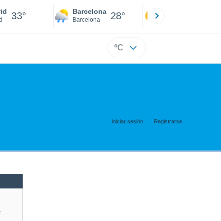
id
Barcelona
Sevilla
33°
28°
34°
d
Barcelona
Sevilla
ºC
Iniciar sesión
Registrarse
e