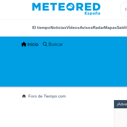
El tiempo
Noticias
Vídeos
Avisos
Radar
Mapas
Satél
Inicio
Buscar
Foro de Tiempo.com
¡Adver