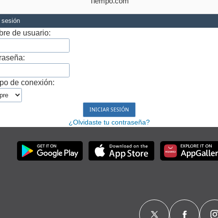
Tiempo.com
r sesión
re de usuario:
raseña:
po de conexión:
¿Olvidaste tu contraseña?