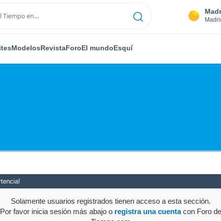
Madr
Madri
ites
Modelos
Revista
Foro
El mundo
Esquí
tencia!
Solamente usuarios registrados tienen acceso a esta sección.
Por favor inicia sesión más abajo o
registra una cuenta
con Foro d