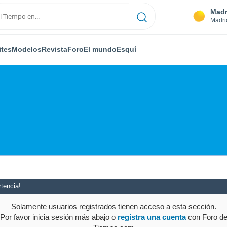
Madr
Madri
ites
Modelos
Revista
Foro
El mundo
Esquí
tencia!
Solamente usuarios registrados tienen acceso a esta sección.
Por favor inicia sesión más abajo o
registra una cuenta
con Foro d