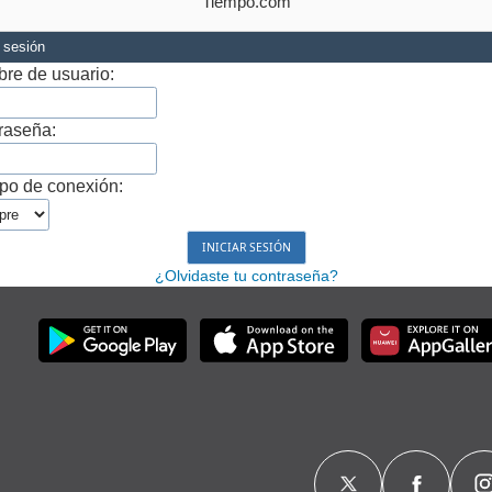
Tiempo.com
r sesión
re de usuario:
raseña:
po de conexión:
¿Olvidaste tu contraseña?