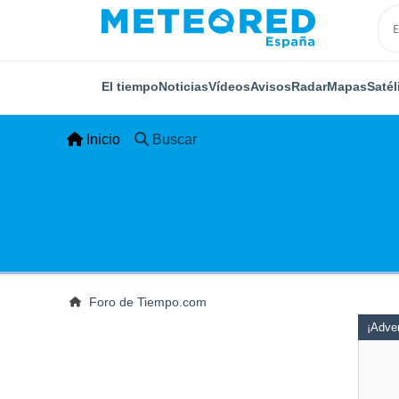
El tiempo
Noticias
Vídeos
Avisos
Radar
Mapas
Satél
Inicio
Buscar
Foro de Tiempo.com
¡Adver