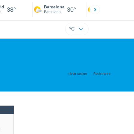
id
Barcelona
Sevilla
38°
30°
41°
d
Barcelona
Sevilla
ºC
Iniciar sesión
Registrarse
e