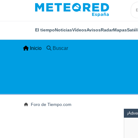
El tiempo
Noticias
Vídeos
Avisos
Radar
Mapas
Satél
Inicio
Buscar
Foro de Tiempo.com
¡Adver