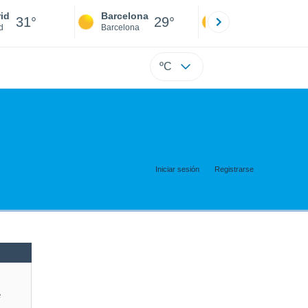
id
Barcelona
Sevilla
31°
29°
31°
d
Barcelona
Sevilla
ºC
Iniciar sesión
Registrarse
e