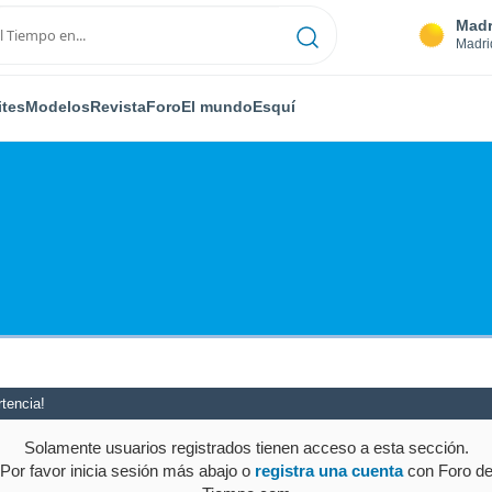
Madr
Madri
ites
Modelos
Revista
Foro
El mundo
Esquí
tencia!
Solamente usuarios registrados tienen acceso a esta sección.
Por favor inicia sesión más abajo o
registra una cuenta
con Foro d