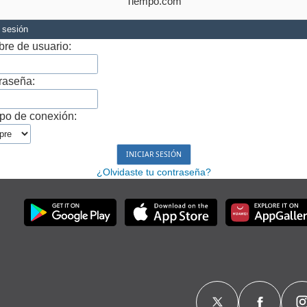
Tiempo.com
r sesión
re de usuario:
raseña:
po de conexión:
¿Olvidaste tu contraseña?