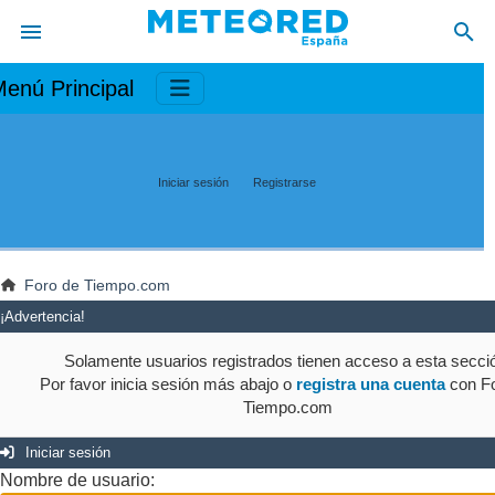
enú Principal
Iniciar sesión
Registrarse
Foro de Tiempo.com
¡Advertencia!
Solamente usuarios registrados tienen acceso a esta secci
Por favor inicia sesión más abajo o
registra una cuenta
con Fo
Tiempo.com
Iniciar sesión
Nombre de usuario: