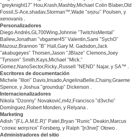
"greyknight17" Hou,Krash,Mashby,Michael Colin Blaber,Old
Fossil,S-Ace,shadav,Storman™,Wade "sησω" Poulsen, y
xenovanis .
Personalizadores
Diego Andrés,GL700Wing,Johnnie "TwitchisMental"
Ballew,Jonathan "vbgamer45" Valentin,Sami "SychO"
Mazouz,Brannon "B" Hall,Gary M. Gadsdon,Jack
"akabugeyes" Thorsen,Jason "JBlaze" Clemons,Joey
"Tyrsson" Smith,Kays,Michael "Mick."
Gomez,NanoSector,Ricky.,Russell "NEND" Najar, y SA™ .
Escritores de documentación
Michele "Illori" Davis,Irisado,AngelinaBelle,Chainy,Graeme
Spence, y Joshua "groundup" Dickerson .
Internacionalizadores
Nikola "Dzonny" Novaković,m4z,Francisco "d3vcho"
Domínguez,Robert Monden, y Relyana .
Marketing
Adish "(F.L.A.M.E.R)" Patel,Bryan "Runic" Deakin,Marcus
"cσσкιє мσηѕтєя" Forsberg, y Ralph "[n3rve]" Otowo .
Administradores del sitio