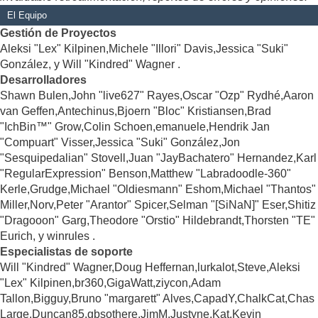
El Equipo
Gestión de Proyectos
Aleksi "Lex" Kilpinen,Michele "Illori" Davis,Jessica "Suki"
González, y Will "Kindred" Wagner .
Desarrolladores
Shawn Bulen,John "live627" Rayes,Oscar "Ozp" Rydhé,Aaron
van Geffen,Antechinus,Bjoern "Bloc" Kristiansen,Brad
"IchBin™" Grow,Colin Schoen,emanuele,Hendrik Jan
"Compuart" Visser,Jessica "Suki" González,Jon
"Sesquipedalian" Stovell,Juan "JayBachatero" Hernandez,Karl
"RegularExpression" Benson,Matthew "Labradoodle-360"
Kerle,Grudge,Michael "Oldiesmann" Eshom,Michael "Thantos"
Miller,Norv,Peter "Arantor" Spicer,Selman "[SiNaN]" Eser,Shitiz
"Dragooon" Garg,Theodore "Orstio" Hildebrandt,Thorsten "TE"
Eurich, y winrules .
Especialistas de soporte
Will "Kindred" Wagner,Doug Heffernan,lurkalot,Steve,Aleksi
"Lex" Kilpinen,br360,GigaWatt,ziycon,Adam
Tallon,Bigguy,Bruno "margarett" Alves,CapadY,ChalkCat,Chas
Large,Duncan85,gbsothere,JimM,Justyne,Kat,Kevin