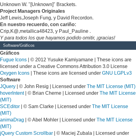
Unknown W. "[Unknown]" Brackets.
Project Managers Originales
Jeff Lewis,Joseph Fung, y David Recordon.
En nuestro recuerdo, con cariño:
Crip,K@,metallica48423, y Paul_Pauline .
Y para todos los que hayamos podido omitir, ¡gracias!
Software/Gráficos
Gráficos
Fugue Icons
| © 2012 Yusuke Kamiyamane | These icons are
licensed under a Creative Commons Attribution 3.0 License
Oxygen Icons
| These icons are licensed under
GNU LGPLv3
Software
JQuery
| © John Resig | Licensed under
The MIT License (MIT)
hoverIntent
| © Brian Cherne | Licensed under
The MIT License
(MIT)
SCEditor
| © Sam Clarke | Licensed under
The MIT License
(MIT)
animaDrag
| © Abel Mohler | Licensed under
The MIT License
(MIT)
jQuery Custom Scrollbar
| © Maciej Zubala | Licensed under