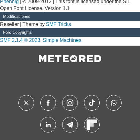
Phennig
| © 2009-2012 | This font is licensed under the SIL
Open Font License, Version 1.1
Modificaciones
Reseller | Theme by
SMF Tricks
Foro Copyrights
SMF 2.1.4 © 2023
,
Simple Machines