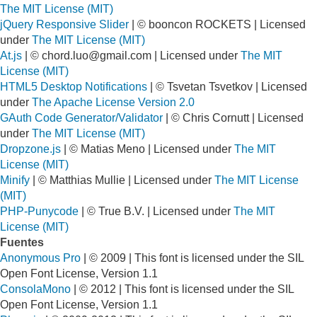
The MIT License (MIT)
jQuery Responsive Slider
| © booncon ROCKETS | Licensed
under
The MIT License (MIT)
At.js
| ©
chord.luo@gmail.com
| Licensed under
The MIT
License (MIT)
HTML5 Desktop Notifications
| © Tsvetan Tsvetkov | Licensed
under
The Apache License Version 2.0
GAuth Code Generator/Validator
| © Chris Cornutt | Licensed
under
The MIT License (MIT)
Dropzone.js
| © Matias Meno | Licensed under
The MIT
License (MIT)
Minify
| © Matthias Mullie | Licensed under
The MIT License
(MIT)
PHP-Punycode
| © True B.V. | Licensed under
The MIT
License (MIT)
Fuentes
Anonymous Pro
| © 2009 | This font is licensed under the SIL
Open Font License, Version 1.1
ConsolaMono
| © 2012 | This font is licensed under the SIL
Open Font License, Version 1.1