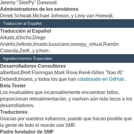
Jeremy "SleePy" Darwood.
Administradores de los servidores
Derek Schwab,Michael Johnson, y Liroy van Hoewijk.
Traducción al Español
Traducción al Español
Arkaitz,d3vcho,Diego
Andrés,hefesto,Irisado,luuuciano,snoopy_virtual,Ramón
Cutanda,ZerK, y jchsm .
Agradecimientos Especiales
Desarrolladores Consultores
albertlast,Brett Flannigan,Mark Rose,René-Gilles "Nao 尚"
Deberdt,tinoest, y todos los que han
colaborado en GitHub
.
Beta Tester
Los invaluables que incansablemente encuentran fallos,
proporcionan retroalimentación, y vuelven aún más locos a los
desarrolladores.
Traductores
Gracias por vuestros esfuerzos, puesto que hacen posible que
la gente de todo el mundo use SMF.
Padre fundador de SMF