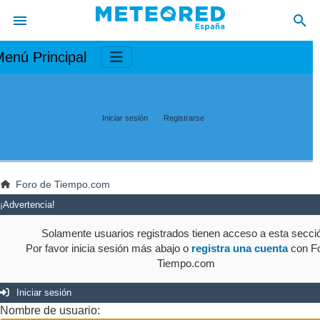
enú Principal
Iniciar sesión
Registrarse
Foro de Tiempo.com
¡Advertencia!
Solamente usuarios registrados tienen acceso a esta secci
Por favor inicia sesión más abajo o
registra una cuenta
con Fo
Tiempo.com
Iniciar sesión
Nombre de usuario: