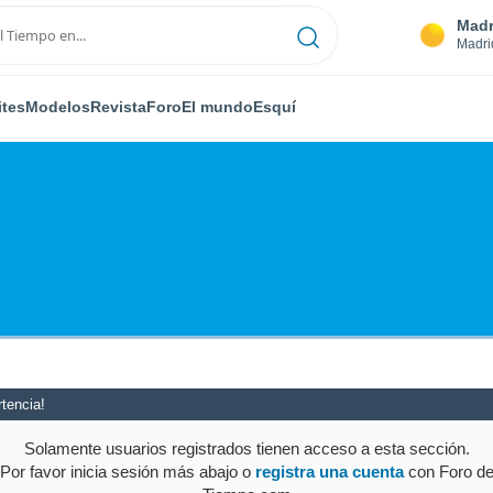
Madr
Madri
ites
Modelos
Revista
Foro
El mundo
Esquí
tencia!
Solamente usuarios registrados tienen acceso a esta sección.
Por favor inicia sesión más abajo o
registra una cuenta
con Foro d