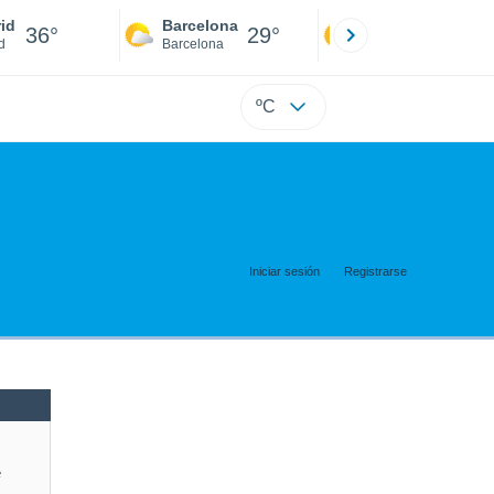
id
Barcelona
Sevilla
36°
29°
38°
d
Barcelona
Sevilla
ºC
Iniciar sesión
Registrarse
e