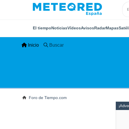
El tiempo
Noticias
Vídeos
Avisos
Radar
Mapas
Satél
Inicio
Buscar
Foro de Tiempo.com
¡Adver