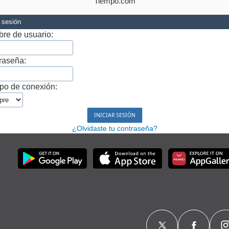
Tiempo.com
r sesión
re de usuario:
raseña:
po de conexión:
¿Olvidaste tu contraseña?