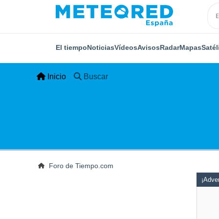
El tiempo
Noticias
Vídeos
Avisos
Radar
Mapas
Satél
Inicio
Buscar
Foro de Tiempo.com
¡Adver