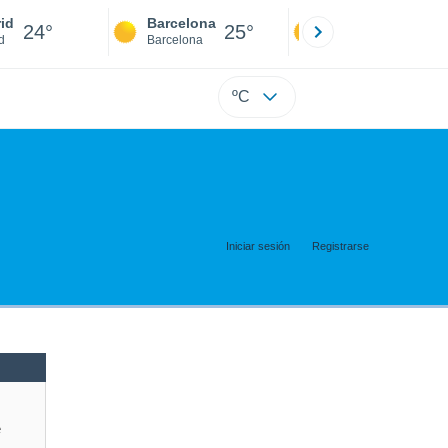
id
Barcelona
Sevilla
24°
25°
24°
d
Barcelona
Sevilla
ºC
Iniciar sesión
Registrarse
e