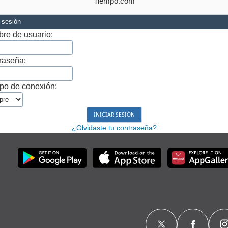
Tiempo.com
r sesión
re de usuario:
raseña:
po de conexión:
¿Olvidaste tu contraseña?