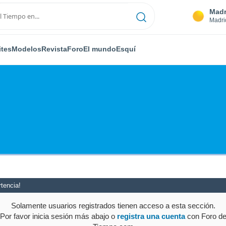
Madr
Madri
ites
Modelos
Revista
Foro
El mundo
Esquí
tencia!
Solamente usuarios registrados tienen acceso a esta sección.
Por favor inicia sesión más abajo o
registra una cuenta
con Foro d