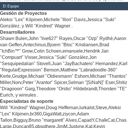
El Equipo
Gestión de Proyectos
Aleksi "Lex" Kilpinen,Michele "Illori" Davis,Jessica "Suki"
González, y Will "Kindred" Wagner .
Desarrolladores
Shawn Bulen,John "live627" Rayes,Oscar "Ozp" Rydhé,Aaron
van Geffen,Antechinus,Bjoern "Bloc" Kristiansen,Brad
"IchBin™" Grow,Colin Schoen,emanuele,Hendrik Jan
"Compuart" Visser,Jessica "Suki" González,Jon
"Sesquipedalian" Stovell,Juan "JayBachatero" Hernandez,Karl
"RegularExpression" Benson,Matthew "Labradoodle-360"
Kerle,Grudge,Michael "Oldiesmann" Eshom,Michael "Thantos"
Miller,Norv,Peter "Arantor" Spicer,Selman "[SiNaN]" Eser,Shitiz
"Dragooon" Garg,Theodore "Orstio" Hildebrandt,Thorsten "TE"
Eurich, y winrules .
Especialistas de soporte
Will "Kindred" Wagner,Doug Heffernan,lurkalot,Steve,Aleksi
"Lex" Kilpinen,br360,GigaWatt,ziycon,Adam
Tallon,Bigguy,Bruno "margarett" Alves,CapadY,ChalkCat,Chas
Large,Duncan85,gbsothere,JimM,Justyne,Kat,Kevin