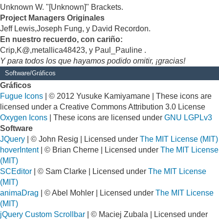
Unknown W. "[Unknown]" Brackets.
Project Managers Originales
Jeff Lewis,Joseph Fung, y David Recordon.
En nuestro recuerdo, con cariño:
Crip,K@,metallica48423, y Paul_Pauline .
Y para todos los que hayamos podido omitir, ¡gracias!
Software/Gráficos
Gráficos
Fugue Icons
| © 2012 Yusuke Kamiyamane | These icons are
licensed under a Creative Commons Attribution 3.0 License
Oxygen Icons
| These icons are licensed under
GNU LGPLv3
Software
JQuery
| © John Resig | Licensed under
The MIT License (MIT)
hoverIntent
| © Brian Cherne | Licensed under
The MIT License
(MIT)
SCEditor
| © Sam Clarke | Licensed under
The MIT License
(MIT)
animaDrag
| © Abel Mohler | Licensed under
The MIT License
(MIT)
jQuery Custom Scrollbar
| © Maciej Zubala | Licensed under