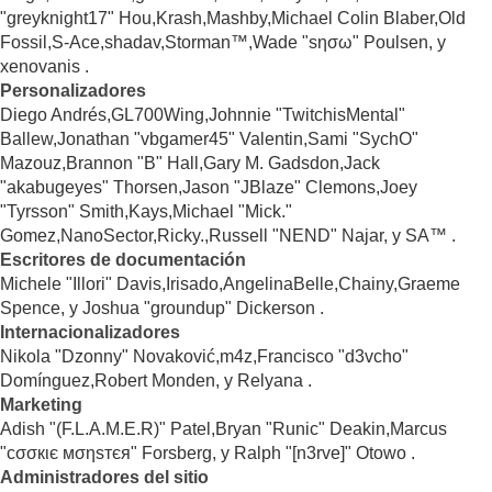
"greyknight17" Hou,Krash,Mashby,Michael Colin Blaber,Old
Fossil,S-Ace,shadav,Storman™,Wade "sησω" Poulsen, y
xenovanis .
Personalizadores
Diego Andrés,GL700Wing,Johnnie "TwitchisMental"
Ballew,Jonathan "vbgamer45" Valentin,Sami "SychO"
Mazouz,Brannon "B" Hall,Gary M. Gadsdon,Jack
"akabugeyes" Thorsen,Jason "JBlaze" Clemons,Joey
"Tyrsson" Smith,Kays,Michael "Mick."
Gomez,NanoSector,Ricky.,Russell "NEND" Najar, y SA™ .
Escritores de documentación
Michele "Illori" Davis,Irisado,AngelinaBelle,Chainy,Graeme
Spence, y Joshua "groundup" Dickerson .
Internacionalizadores
Nikola "Dzonny" Novaković,m4z,Francisco "d3vcho"
Domínguez,Robert Monden, y Relyana .
Marketing
Adish "(F.L.A.M.E.R)" Patel,Bryan "Runic" Deakin,Marcus
"cσσкιє мσηѕтєя" Forsberg, y Ralph "[n3rve]" Otowo .
Administradores del sitio