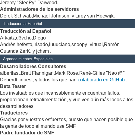
Jeremy "SleePy" Darwood.
Administradores de los servidores
Derek Schwab,Michael Johnson, y Liroy van Hoewijk.
Traducción al Español
Traducción al Español
Arkaitz,d3vcho,Diego
Andrés,hefesto,Irisado,luuuciano,snoopy_virtual,Ramón
Cutanda,ZerK, y jchsm .
Agradecimientos Especiales
Desarrolladores Consultores
albertlast,Brett Flannigan,Mark Rose,René-Gilles "Nao 尚"
Deberdt,tinoest, y todos los que han
colaborado en GitHub
.
Beta Tester
Los invaluables que incansablemente encuentran fallos,
proporcionan retroalimentación, y vuelven aún más locos a los
desarrolladores.
Traductores
Gracias por vuestros esfuerzos, puesto que hacen posible que
la gente de todo el mundo use SMF.
Padre fundador de SMF