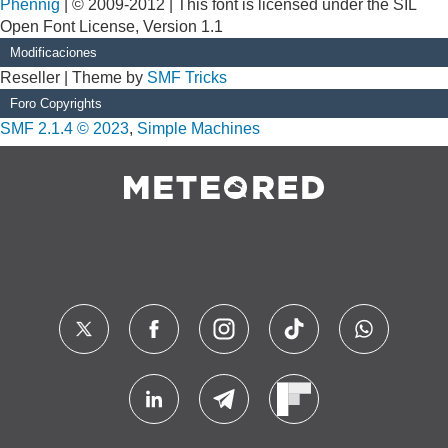
Phennig
| © 2009-2012 | This font is licensed under the SIL
Open Font License, Version 1.1
Modificaciones
Reseller | Theme by
SMF Tricks
Foro Copyrights
SMF 2.1.4 © 2023
,
Simple Machines