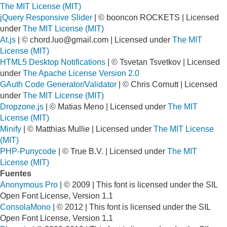
The MIT License (MIT)
jQuery Responsive Slider
| © booncon ROCKETS | Licensed
under
The MIT License (MIT)
At.js
| ©
chord.luo@gmail.com
| Licensed under
The MIT
License (MIT)
HTML5 Desktop Notifications
| © Tsvetan Tsvetkov | Licensed
under
The Apache License Version 2.0
GAuth Code Generator/Validator
| © Chris Cornutt | Licensed
under
The MIT License (MIT)
Dropzone.js
| © Matias Meno | Licensed under
The MIT
License (MIT)
Minify
| © Matthias Mullie | Licensed under
The MIT License
(MIT)
PHP-Punycode
| © True B.V. | Licensed under
The MIT
License (MIT)
Fuentes
Anonymous Pro
| © 2009 | This font is licensed under the SIL
Open Font License, Version 1.1
ConsolaMono
| © 2012 | This font is licensed under the SIL
Open Font License, Version 1.1