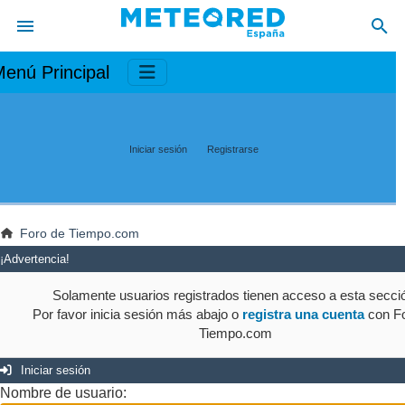
enú Principal
Iniciar sesión
Registrarse
Foro de Tiempo.com
¡Advertencia!
Solamente usuarios registrados tienen acceso a esta secci
Por favor inicia sesión más abajo o
registra una cuenta
con Fo
Tiempo.com
Iniciar sesión
Nombre de usuario: